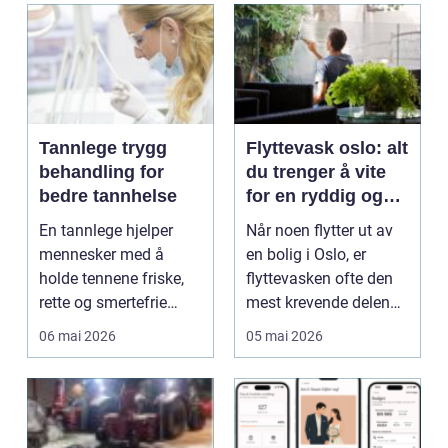
Tannlege trygg
Flyttevask oslo: alt
behandling for
du trenger å vite
bedre tannhelse
for en ryddig og
trygg overlevering
En tannlege hjelper
Når noen flytter ut av
mennesker med å
en bolig i Oslo, er
holde tennene friske,
flyttevasken ofte den
rette og smertefrie
mest krevende delen
gjennom hele livet.
av prosessen. L...
06 mai 2026
05 mai 2026
Go...