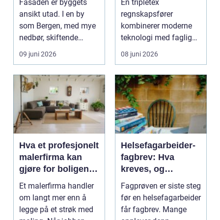
Fasaden er byggets
En tripletex
skyen
ansikt utad. I en by
regnskapsfører
som Bergen, med mye
kombinerer moderne
nedbør, skiftende
teknologi med faglig
temperaturer og salt l...
tyngde. For mange
09 juni 2026
08 juni 2026
bedrifter bety...
Hva et profesjonelt
Helsefagarbeider-
malerfirma kan
fagbrev: Hva
gjøre for boligen
kreves, og
og bygget ditt
hvordan forberede
Et malerfirma handler
Fagprøven er siste steg
seg for fagprøve
om langt mer enn å
før en helsefagarbeider
som
legge på et strøk med
får fagbrev. Mange
helsefagarbeider?