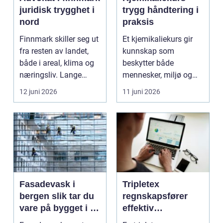
juridisk trygghet i
trygg håndtering i
nord
praksis
Finnmark skiller seg ut
Et kjemikaliekurs gir
fra resten av landet,
kunnskap som
både i areal, klima og
beskytter både
næringsliv. Lange
mennesker, miljø og
avstander, st...
verdier. Mange
12 juni 2026
11 juni 2026
håndterer farli...
Fasadevask i
Tripletex
bergen slik tar du
regnskapsfører
vare på bygget i et
effektiv
røft klima
økonomistyring i