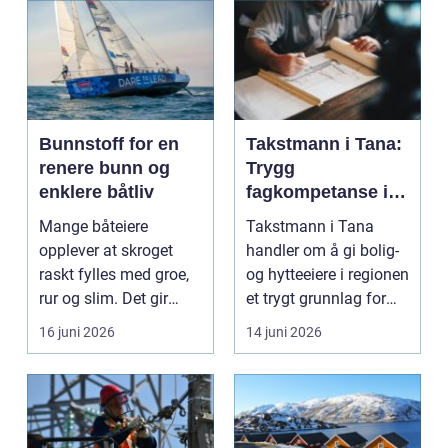
Bunnstoff for en
Takstmann i Tana:
renere bunn og
Trygg
enklere båtliv
fagkompetanse i
Øst-Finnmark
Mange båteiere
Takstmann i Tana
opplever at skroget
handler om å gi bolig-
raskt fylles med groe,
og hytteeiere i regionen
rur og slim. Det gir
et trygt grunnlag for
tregere båt, høyere d...
store &...
16 juni 2026
14 juni 2026