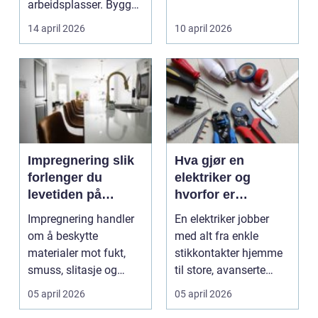
arbeidsplasser. Bygg
økonomisk oversikt og
og anlegg, industri,
økonomi...
14 april 2026
10 april 2026
off...
Impregnering slik
Hva gjør en
forlenger du
elektriker og
levetiden på
hvorfor er
materialene
fagkunnskap så
Impregnering handler
En elektriker jobber
viktig?
om å beskytte
med alt fra enkle
materialer mot fukt,
stikkontakter hjemme
smuss, slitasje og
til store, avanserte
misfarging. Når en
anlegg i næringsbyg...
05 april 2026
05 april 2026
overfl...