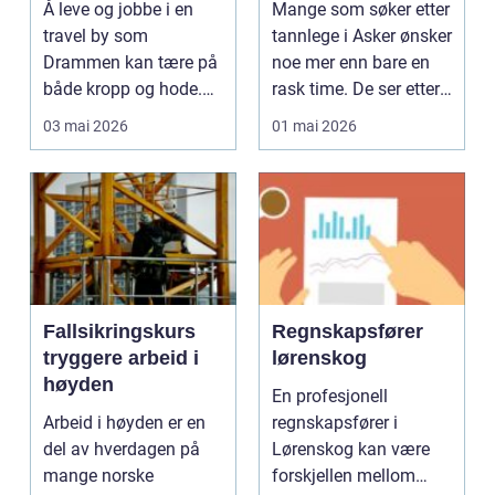
Å leve og jobbe i en
Mange som søker etter
travel by som
tannlege i Asker ønsker
Drammen kan tære på
noe mer enn bare en
både kropp og hode.
rask time. De ser etter
M...
en fast sa...
03 mai 2026
01 mai 2026
Fallsikringskurs
Regnskapsfører
tryggere arbeid i
lørenskog
høyden
En profesjonell
Arbeid i høyden er en
regnskapsfører i
del av hverdagen på
Lørenskog kan være
mange norske
forskjellen mellom