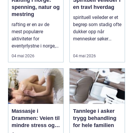
Rafting i norge:
Spirituell veileder i
spenning, natur og
en travl hverdag
mestring
spirituell veileder er et
rafting er en av de
begrep som stadig ofte
mest populære
dukker opp når
aktiviteter for
mennesker søker
eventyrlystne i norge,
dypere mening, indre...
og kombinerer fysisk
04 mai 2026
04 mai 2026
spenni...
Massasje i
Tannlege i asker
Drammen: Veien til
trygg behandling
mindre stress og
for hele familien
mer energi