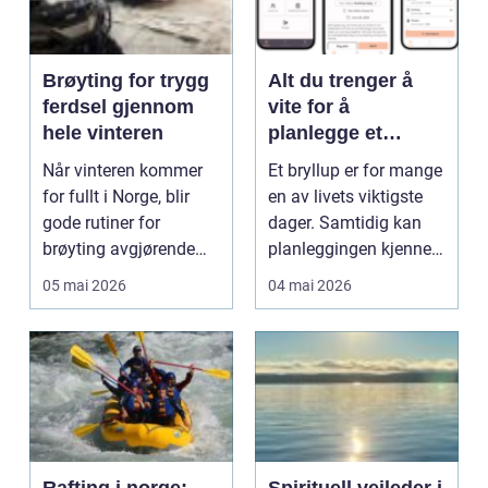
Brøyting for trygg
Alt du trenger å
ferdsel gjennom
vite for å
hele vinteren
planlegge et
bryllup uten stress
Når vinteren kommer
Et bryllup er for mange
for fullt i Norge, blir
en av livets viktigste
gode rutiner for
dager. Samtidig kan
brøyting avgjørende
planleggingen kjennes
for både sikkerhet ...
overveldend...
05 mai 2026
04 mai 2026