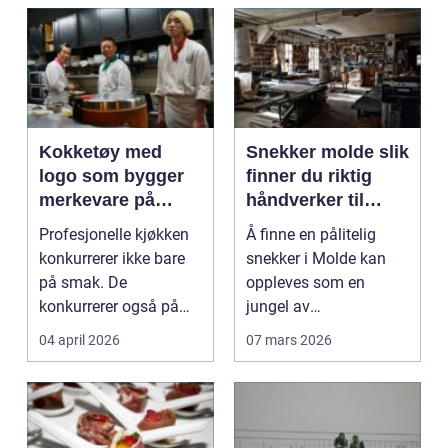
Kokketøy med
Snekker molde slik
logo som bygger
finner du riktig
merkevare på
håndverker til
kjøkkenet
prosjektet ditt
Profesjonelle kjøkken
Å finne en pålitelig
konkurrerer ikke bare
snekker i Molde kan
på smak. De
oppleves som en
konkurrerer også på
jungel av
opplevelse,
valgmuligheter. Mange
04 april 2026
07 mars 2026
gjenkjennels...
lurer på hv...