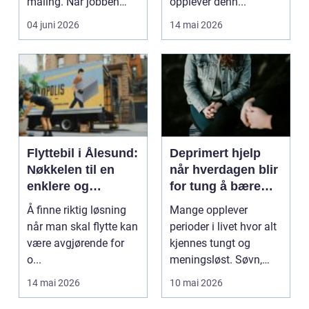
maling. Når jobben
opplever denn...
gjøres faglig rikt...
04 juni 2026
14 mai 2026
Flyttebil i Ålesund:
Deprimert hjelp
Nøkkelen til en
når hverdagen blir
enklere og
for tung å bære
tryggere flytting
alene
Å finne riktig løsning
Mange opplever
når man skal flytte kan
perioder i livet hvor alt
være avgjørende for
kjennes tungt og
o...
meningsløst. Søvn,
matlyst, energi og
14 mai 2026
10 mai 2026
gled...