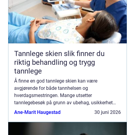
Tannlege skien slik finner du
riktig behandling og trygg
tannlege
Å finne en god tannlege skien kan være
avgjørende for både tannhelsen og
hverdagsmestringen. Mange utsetter
tannlegebesøk på grunn av ubehag, usikkerhet
eller frykt for kostnader. Samtidig vet de fleste at
Ane-Marit Haugestad
30 juni 2026
jevnlige besøk kan forebygge smerter, store ...