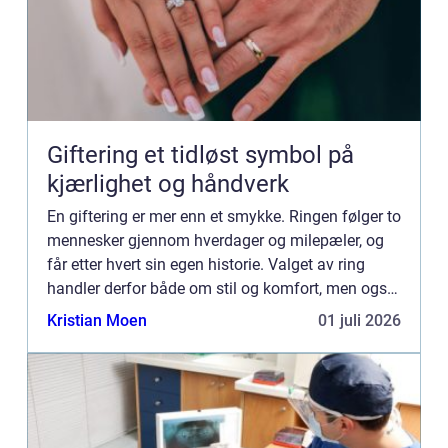
Giftering et tidløst symbol på
kjærlighet og håndverk
En giftering er mer enn et smykke. Ringen følger to
mennesker gjennom hverdager og milepæler, og
får etter hvert sin egen historie. Valget av ring
handler derfor både om stil og komfort, men også
om verdier, tradisjon og hvilke minner man ønsker
Kristian Moen
01 juli 2026
å bæ...