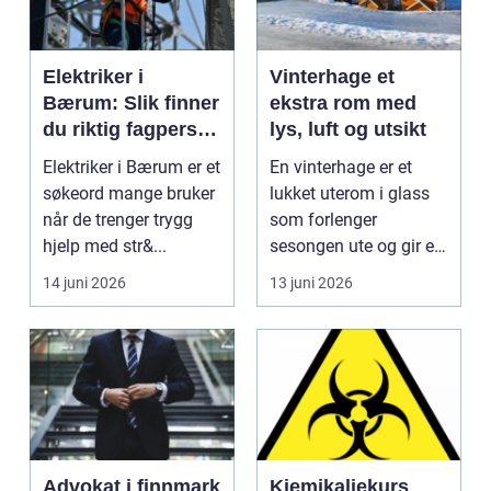
Elektriker i
Vinterhage et
Bærum: Slik finner
ekstra rom med
du riktig fagperson
lys, luft og utsikt
til jobben
Elektriker i Bærum er et
En vinterhage er et
søkeord mange bruker
lukket uterom i glass
når de trenger trygg
som forlenger
hjelp med str&...
sesongen ute og gir et
lyst oppholdsrom
14 juni 2026
13 juni 2026
inne...
Advokat i finnmark
Kjemikaliekurs