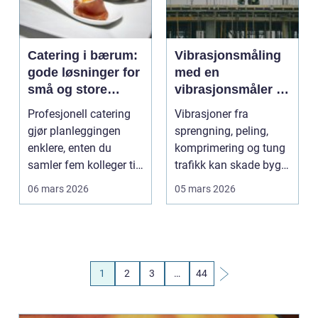
Catering i bærum:
Vibrasjonsmåling
gode løsninger for
med en
små og store
vibrasjonsmåler i
anledninger
bygg- og
Profesjonell catering
Vibrasjoner fra
anleggsprosjekter
gjør planleggingen
sprengning, peling,
enklere, enten du
komprimering og tung
samler fem kolleger til
trafikk kan skade bygg,
lunsj eller hundr...
skape utrygghet hos...
06 mars 2026
05 mars 2026
1
2
3
…
44