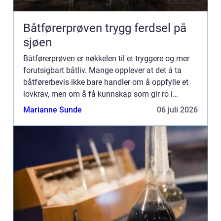
Båtførerprøven trygg ferdsel på
sjøen
Båtførerprøven er nøkkelen til et tryggere og mer
forutsigbart båtliv. Mange opplever at det å ta
båtførerbevis ikke bare handler om å oppfylle et
lovkrav, men om å få kunnskap som gir ro i
magen når sjøen blir urolig, sikten blir dårlig, eller
Marianne Sunde
06 juli 2026
noe u...