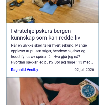
Førstehjelpskurs bergen
kunnskap som kan redde liv
Når en ulykke skjer, teller hvert sekund. Mange
opplever at pulsen stiger, hendene skjelver og
hodet fylles av spørsmål: Hva gjør jeg nå?
Hvordan sjekker jeg pust? Bør jeg ringe 113 med
en gang? Et førstehjelpskurs Bergen gir trygghet til
Ragnhild Vestby
02 juli 2026
å handle ra...