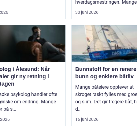
hverdagsmestringen. Mange 
 2026
30 juni 2026
olog i Ålesund: Når
Bunnstoff for en renere
ler gir ny retning i
bunn og enklere båtliv
dagen
Mange båteiere opplever at
søke psykolog handler ofte
skroget raskt fylles med groe
 ønske om endring. Mange
og slim. Det gir tregere båt, 
r på s...
d...
i 2026
16 juni 2026