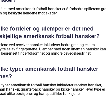
nsker?
ålet med amerikansk fotball hansker er å forbedre spillerens gr
en og beskytte hendene mot skader.
lke fordeler og ulemper er det med
skjellige amerikansk fotball hansker?
elene ved receiver hansker inkluderer bedre grep og ekstra
yttelse av fingerputene. Ulemper med noen lineman hansker kan
 begrenset fingerfølsomhet og mindre bevegelsesfrihet.
lke typer amerikansk fotball hansker
nnes?
 typer amerikansk fotball hansker inkluderer receiver hansker,
man hansker, quarterback hansker og kicke hansker. Hver type er
sset ulike posisjoner og har spesifikke funksjoner.