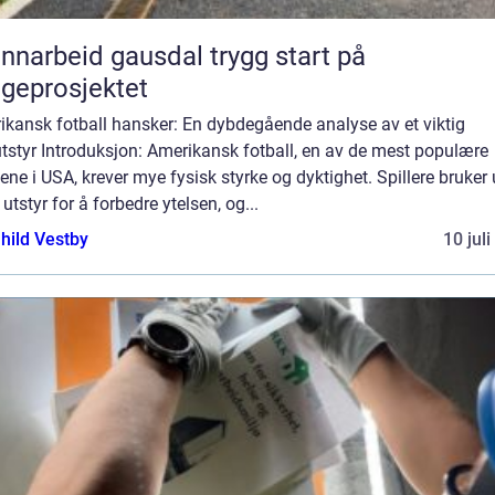
arbeid gausdal trygg start på
geprosjektet
ikansk fotball hansker: En dybdegående analyse av et viktig
utstyr Introduksjon: Amerikansk fotball, en av de mest populære
tene i USA, krever mye fysisk styrke og dyktighet. Spillere bruker 
 utstyr for å forbedre ytelsen, og...
hild Vestby
10 jul