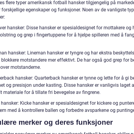
es flere typer amerikansk fotball hansker tilgjengelig på markede
r forskjellige egenskaper og funksjoner. Noen av de vanligste ty
er:
iver hansker: Disse hansker er spesialdesignet for mottakere og 
olstring og grep i fingertuppene for å hjelpe spilleren med å fan
man hansker: Lineman hansker er tyngre og har ekstra beskyttels
g blokkere motstandere mer effektivt. De har også god grep for b
l over motstanderne.
erback hansker: Quarterback hansker er tynne og lette for å gi b
t og presisjon under kasting. Disse hansker er vanligvis laget a
lt materiale for å tillate fri bevegelse av fingrene.
 hansker: Kicke hansker er spesialdesignet for kickere og puntere
dem med å kontrollere ballen og forbedre avsparkene og punting
lære merker og deres funksjoner