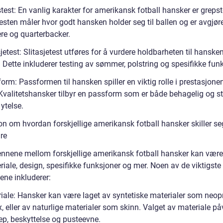
test: En vanlig karakter for amerikansk fotball hansker er grepst
esten måler hvor godt hansken holder seg til ballen og er avgjør
re og quarterbacker.
sjetest: Slitasjetest utføres for å vurdere holdbarheten til hanske
. Dette inkluderer testing av sømmer, polstring og spesifikke fun
orm: Passformen til hansken spiller en viktig rolle i prestasjone
Kvalitetshansker tilbyr en passform som er både behagelig og s
ytelse.
on om hvordan forskjellige amerikansk fotball hansker skiller se
re
jennene mellom forskjellige amerikansk fotball hansker kan være
iale, design, spesifikke funksjoner og mer. Noen av de viktigste
lene inkluderer:
riale: Hansker kan være laget av syntetiske materialer som neopr
 eller av naturlige materialer som skinn. Valget av materiale på
ep, beskyttelse og pusteevne.