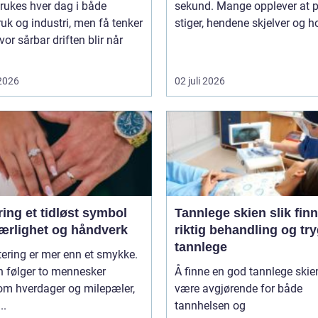
rukes hver dag i både
sekund. Mange opplever at 
uk og industri, men få tenker
stiger, hendene skjelver og ho
vor sårbar driften blir når
 2026
02 juli 2026
idløst symbol
Tannlege skien slik finner du
jærlighet og håndverk
riktig behandling og tr
tannlege
tering er mer enn et smykke.
n følger to mennesker
Å finne en god tannlege skie
om hverdager og milepæler,
være avgjørende for både
..
tannhelsen og