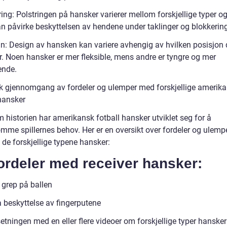
ring: Polstringen på hansker varierer mellom forskjellige typer o
an påvirke beskyttelsen av hendene under taklinger og blokkering
gn: Design av hansken kan variere avhengig av hvilken posisjon 
r. Noen hansker er mer fleksible, mens andre er tyngre og mer
ende.
sk gjennomgang av fordeler og ulemper med forskjellige amerik
 hansker
 historien har amerikansk fotball hansker utviklet seg for å
mme spillernes behov. Her er en oversikt over fordeler og ulemp
de forskjellige typene hansker:
ordeler med receiver hansker:
 grep på ballen
a beskyttelse av fingerputene
etningen med en eller flere videoer om forskjellige typer hanske