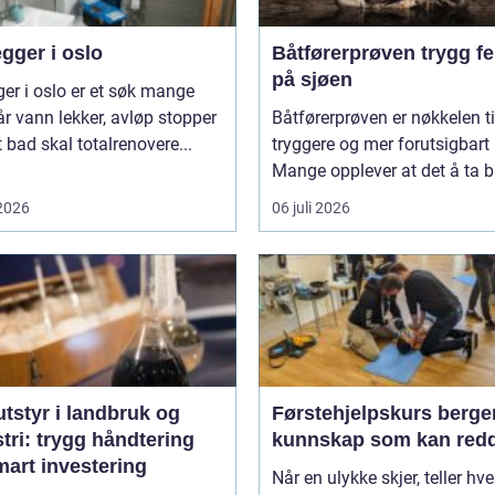
gger i oslo
Båtførerprøven trygg ferdsel
på sjøen
ger i oslo er et søk mange
år vann lekker, avløp stopper
Båtførerprøven er nøkkelen ti
et bad skal totalrenovere...
tryggere og mer forutsigbart 
Mange opplever at det å ta bå
 2026
06 juli 2026
tstyr i landbruk og
Førstehjelpskurs berge
tri: trygg håndtering
kunnskap som kan redd
mart investering
Når en ulykke skjer, teller hve