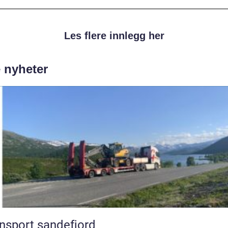
Les flere innlegg her
e nyheter
nsport sandefjord