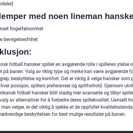
rdeler]
Ulemper med noen lineman hanske
nset fingerfølsomhet
e bevegelsesfrihet
klusjon:
sk fotball hansker spiller en avgjørende rolle i spilleres ytelse 
et på banen. Valg av riktig type og merke kan være avgjørende fo
grep, beskyttelse og komfort. Det er viktig å velge hansker som 
 hver posisjon, spillers preferanser og spillforhold. Gjennom utvi
ikansk fotball hansker blitt stadig mer avanserte og tilbyr spille
valg av alternativer for å forbedre deres spillekvalitet. Uansett hv
man velger, er det viktig å sjekke at de oppfyller kvalitetsstand
 nødvendige beskyttelsen for best mulige resultater på banen.