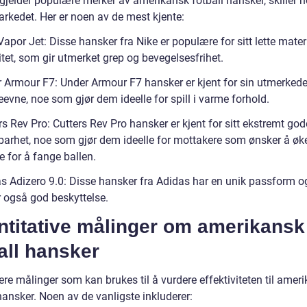
 gjelder populære merker av amerikansk fotball hansker, skiller 
arkedet. Her er noen av de mest kjente:
Vapor Jet: Disse hansker fra Nike er populære for sitt lette mater
litet, som gir utmerket grep og bevegelsesfrihet.
r Armour F7: Under Armour F7 hansker er kjent for sin utmerkede
evne, noe som gjør dem ideelle for spill i varme forhold.
rs Rev Pro: Cutters Rev Pro hansker er kjent for sitt ekstremt go
barhet, noe som gjør dem ideelle for mottakere som ønsker å øk
 for å fange ballen.
as Adizero 9.0: Disse hansker fra Adidas har en unik passform o
r også god beskyttelse.
ntitative målinger om amerikansk
all hansker
lere målinger som kan brukes til å vurdere effektiviteten til amer
hansker. Noen av de vanligste inkluderer: