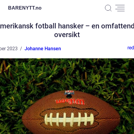
BARENYTT.
no
merikansk fotball hansker – en omfatten
oversikt
red
ber 2023
Johanne Hansen