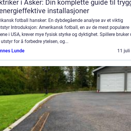
ktriker i Asker: Din komplette guide til tryg
energieffektive installasjoner
ikansk fotball hansker: En dybdegående analyse av et viktig
utstyr Introduksjon: Amerikansk fotball, en av de mest populære
tene i USA, krever mye fysisk styrke og dyktighet. Spillere bruker 
 utstyr for å forbedre ytelsen, og...
nnes Lunde
11 jul