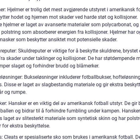
er: Hjelmer er trolig det mest avgjørende utstyret i amerikansk fo
tter hodet og hjernen mot skader ved harde støt og kollisjoner.
 hjelmer er laget av avanserte materialer som polycarbonat, og
 polstring som absorberer energien fra kollisjoner. Hjelmer har 
masker som beskytter ansiktet mot potensielle skader.
reputer: Skuldreputer er viktige for å beskytte skuldrene, brystet
fra skader under taklinger og kollisjoner. De har støtdempende m
per slaget og forhindrer brudd og blåmerker.
eløsninger: Bukseløsninger inkluderer fotballbukser, hofteløsnin
. Disse er laget av slagbestandig materiale og gir ekstra beskytt
lår og rumpe.
er: Hansker er en viktig del av amerikansk fotball utstyr. De gir 
 ballen og bidrar til å forhindre fumbling under kampen. Hansker
s laget av slitesterkt materiale som syntetisk skinn og har polst
for ekstra beskyttelse.
s: Cleats er spesialiserte sko som brukes i amerikansk fotball. D