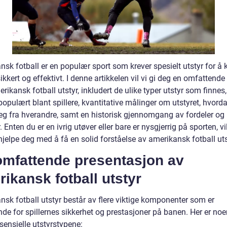
nsk fotball er en populær sport som krever spesielt utstyr for å
sikkert og effektivt. I denne artikkelen vil vi gi deg en omfattende
rikansk fotball utstyr, inkludert de ulike typer utstyr som finnes
opulært blant spillere, kvantitative målinger om utstyret, hvord
 seg fra hverandre, samt en historisk gjennomgang av fordeler og
 Enten du er en ivrig utøver eller bare er nysgjerrig på sporten, v
jelpe deg med å få en solid forståelse av amerikansk fotball uts
omfattende presentasjon av
ikansk fotball utstyr
nsk fotball utstyr består av flere viktige komponenter som er
de for spillernes sikkerhet og prestasjoner på banen. Her er noe
sensielle utstyrstypene: