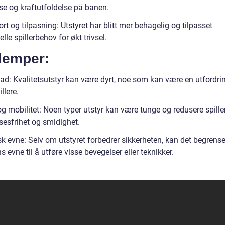
se og kraftutfoldelse på banen.
t og tilpasning: Utstyret har blitt mer behagelig og tilpasset
elle spillerbehov for økt trivsel.
lemper:
ad: Kvalitetsutstyr kan være dyrt, noe som kan være en utfordrin
llere.
g mobilitet: Noen typer utstyr kan være tunge og redusere spille
sesfrihet og smidighet.
sk evne: Selv om utstyret forbedrer sikkerheten, kan det begrens
ns evne til å utføre visse bevegelser eller teknikker.