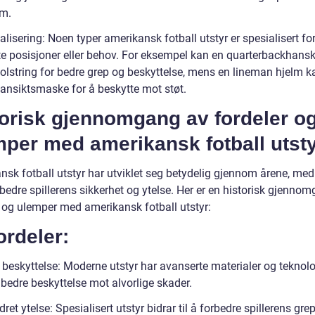
m.
alisering: Noen typer amerikansk fotball utstyr er spesialisert fo
e posisjoner eller behov. For eksempel kan en quarterbackhans
polstring for bedre grep og beskyttelse, mens en lineman hjelm k
 ansiktsmaske for å beskytte mot støt.
torisk gjennomgang av fordeler o
mper med amerikansk fotball utst
nsk fotball utstyr har utviklet seg betydelig gjennom årene, me
bedre spillerens sikkerhet og ytelse. Her er en historisk gjenno
r og ulemper med amerikansk fotball utstyr:
ordeler:
 beskyttelse: Moderne utstyr har avanserte materialer og teknolo
bedre beskyttelse mot alvorlige skader.
ret ytelse: Spesialisert utstyr bidrar til å forbedre spillerens grep