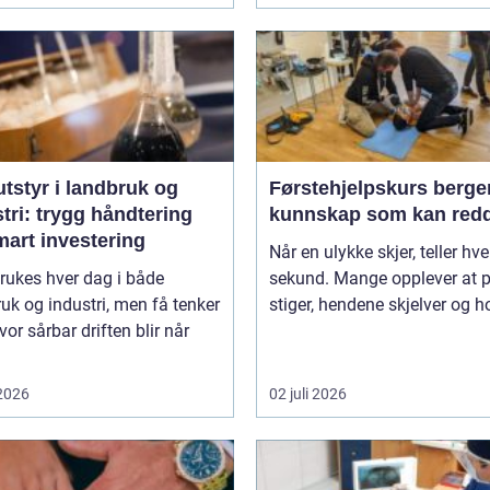
tstyr i landbruk og
Førstehjelpskurs berge
tri: trygg håndtering
kunnskap som kan redd
mart investering
Når en ulykke skjer, teller hve
rukes hver dag i både
sekund. Mange opplever at 
uk og industri, men få tenker
stiger, hendene skjelver og ho
vor sårbar driften blir når
 2026
02 juli 2026