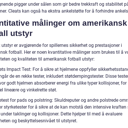
gnende pigger under sålen som gir bedre trekkraft og stabilitet p
er. Cleats kan også ha ekstra ankelstøtte for å forhindre ankels
ntitative målinger om amerikansk
all utstyr
utstyr er avgjørende for spillernes sikkerhet og prestasjoner i
sk fotball. Her er noen kvantitative målinger som brukes til å v
iteten og kvaliteten til amerikansk fotball utstyr:
ts Impact Test: For å sikre at hjelmene oppfyller sikkerhetsstan
går de en rekke tester, inkludert støtdempingstester. Disse test
or godt hjelmen absorberer energi fra ulike typer kollisjoner, for
 lineære og vinkelrette støt.
etest for pads og polstring: Skuldreputer og andre polstrede områ
or styrketester for å sikre at de kan motstå den intensive krafte
under taklinger og kollisjoner. Dette hjelper til med å evaluere
eten og beskyttelsesnivået til utstyret.