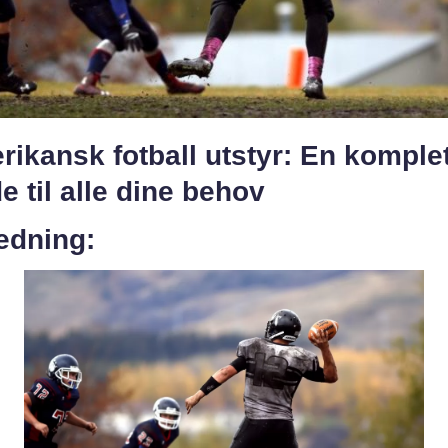
ikansk fotball utstyr: En komplet
e til alle dine behov
edning: