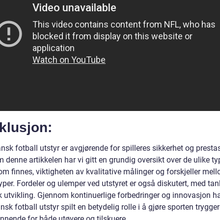
klusjon:
sk fotball utstyr er avgjørende for spilleres sikkerhet og presta
denne artikkelen har vi gitt en grundig oversikt over de ulike t
om finnes, viktigheten av kvalitative målinger og forskjeller mell
yper. Fordeler og ulemper ved utstyret er også diskutert, med ta
sk utvikling. Gjennom kontinuerlige forbedringer og innovasjon h
sk fotball utstyr spilt en betydelig rolle i å gjøre sporten trygge
nnende for både utøvere og tilskuere.