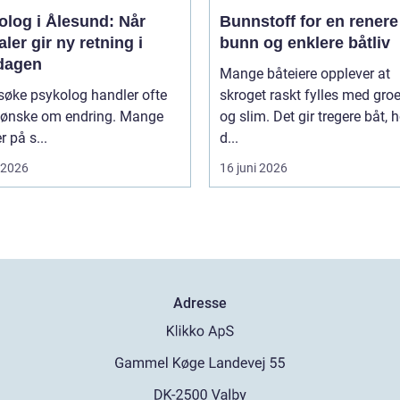
olog i Ålesund: Når
Bunnstoff for en renere
ler gir ny retning i
bunn og enklere båtliv
dagen
Mange båteiere opplever at
søke psykolog handler ofte
skroget raskt fylles med groe
 ønske om endring. Mange
og slim. Det gir tregere båt, 
r på s...
d...
i 2026
16 juni 2026
Adresse