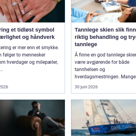
idløst symbol
Tannlege skien slik finner du
jærlighet og håndverk
riktig behandling og tr
tannlege
tering er mer enn et smykke.
n følger to mennesker
Å finne en god tannlege skie
om hverdager og milepæler,
være avgjørende for både
..
tannhelsen og
hverdagsmestringen. Mange 
 2026
30 juni 2026