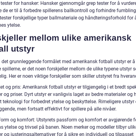
 tester for hansker: Hansker gjennomgår grep tester for å vurder
e de er til å forbedre spillerens ballkontroll og forhindre fumblin
tester forskjellige typer ballmateriale og håndteringsforhold for
es ytelse.
kjeller mellom ulike amerikansk
all utstyr
 det grunnleggende formålet med amerikansk fotball utstyr er å
 spillerne, er det noen forskjeller mellom de ulike typene utstyr 
elig. Her er noen viktige forskjeller som skiller utstyret fra hveran
tet og pris: Amerikansk fotball utstyr er tilgjengelig i et bredt spe
er og priser. Dyrt utstyr er vanligvis laget av bedre materialer og 
 teknologi for forbedret ytelse og beskyttelse. Rimeligere utstyr
gende, men fortsatt effektivt for spillere på alle nivåer.
form og komfort: Utstyrets passform og komfort er avgjørende f
ns ytelse og trivsel på banen. Noen merker og modeller tilbyr ulik
er og justeringsalternativer for å sikre en individuell og tilpasset