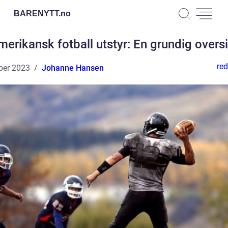
BARENYTT.
no
merikansk fotball utstyr: En grundig oversi
red
ber 2023
Johanne Hansen