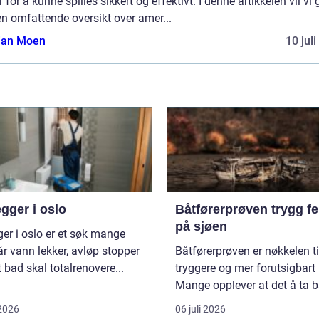
r for å kunne spilles sikkert og effektivt. I denne artikkelen vil vi 
n omfattende oversikt over amer...
tian Moen
10 jul
gger i oslo
Båtførerprøven trygg ferdsel
på sjøen
ger i oslo er et søk mange
år vann lekker, avløp stopper
Båtførerprøven er nøkkelen ti
et bad skal totalrenovere...
tryggere og mer forutsigbart 
Mange opplever at det å ta bå
 2026
06 juli 2026