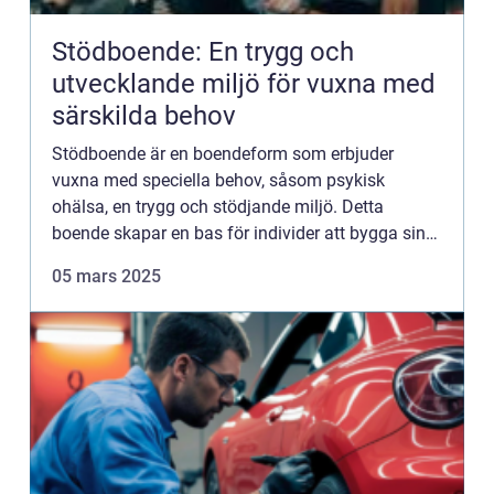
Stödboende: En trygg och
utvecklande miljö för vuxna med
särskilda behov
Stödboende är en boendeform som erbjuder
vuxna med speciella behov, såsom psykisk
ohälsa, en trygg och stödjande miljö. Detta
boende skapar en bas för individer att bygga sina
liv på, genom att erbjuda ett br...
05 mars 2025