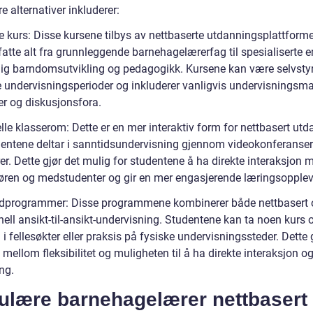
 alternativer inkluderer:
ne kurs: Disse kursene tilbys av nettbaserte utdanningsplattform
atte alt fra grunnleggende barnehagelærerfag til spesialiserte 
lig barndomsutvikling og pedagogikk. Kursene kan være selvstyrt
e undervisningsperioder og inkluderer vanligvis undervisningsmat
r og diskusjonsfora.
elle klasserom: Dette er en mer interaktiv form for nettbasert ut
dentene deltar i sanntidsundervisning gjennom videokonferanser 
r. Dette gjør det mulig for studentene å ha direkte interaksjon 
tøren og medstudenter og gir en mer engasjerende læringsopplev
idprogrammer: Disse programmene kombinerer både nettbasert 
nell ansikt-til-ansikt-undervisning. Studentene kan ta noen kurs 
 i fellesøkter eller praksis på fysiske undervisningssteder. Dette 
mellom fleksibilitet og muligheten til å ha direkte interaksjon o
ng.
ulære barnehagelærer nettbasert