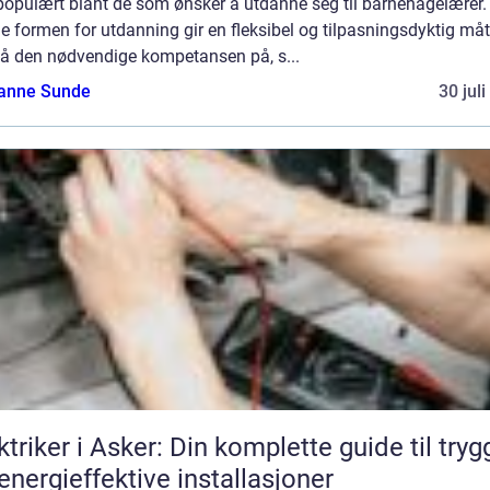
populært blant de som ønsker å utdanne seg til barnehagelærer.
 formen for utdanning gir en fleksibel og tilpasningsdyktig måt
å den nødvendige kompetansen på, s...
anne Sunde
30 jul
ktriker i Asker: Din komplette guide til tryg
energieffektive installasjoner