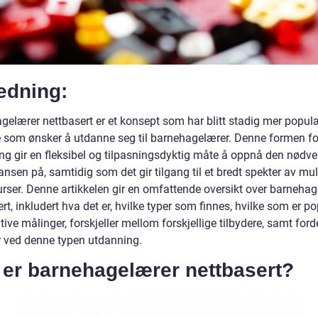
edning:
gelærer nettbasert er et konsept som har blitt stadig mer popul
e som ønsker å utdanne seg til barnehagelærer. Denne formen fo
ng gir en fleksibel og tilpasningsdyktig måte å oppnå den nødv
sen på, samtidig som det gir tilgang til et bredt spekter av mul
urser. Denne artikkelen gir en omfattende oversikt over barneha
rt, inkludert hva det er, hvilke typer som finnes, hvilke som er p
tive målinger, forskjeller mellom forskjellige tilbydere, samt ford
 ved denne typen utdanning.
 er barnehagelærer nettbasert?