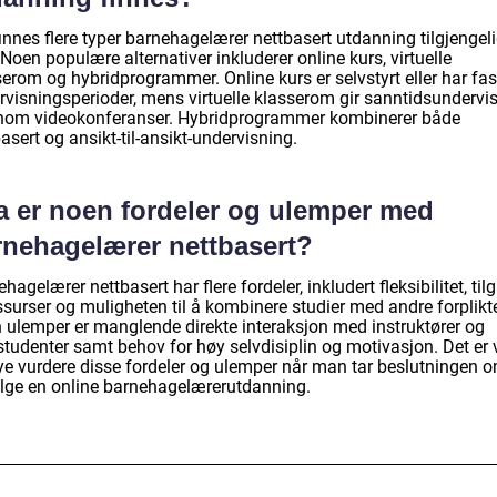
innes flere typer barnehagelærer nettbasert utdanning tilgjengeli
Noen populære alternativer inkluderer online kurs, virtuelle
erom og hybridprogrammer. Online kurs er selvstyrt eller har fas
rvisningsperioder, mens virtuelle klasserom gir sanntidsundervi
nom videokonferanser. Hybridprogrammer kombinerer både
asert og ansikt-til-ansikt-undervisning.
a er noen fordeler og ulemper med
rnehagelærer nettbasert?
hagelærer nettbasert har flere fordeler, inkludert fleksibilitet, til
essurser og muligheten til å kombinere studier med andre forplikte
 ulemper er manglende direkte interaksjon med instruktører og
tudenter samt behov for høy selvdisiplin og motivasjon. Det er v
ye vurdere disse fordeler og ulemper når man tar beslutningen 
ølge en online barnehagelærerutdanning.