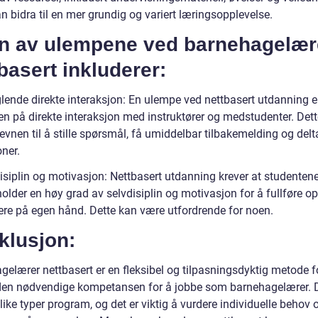
n bidra til en mer grundig og variert læringsopplevelse.
n av ulempene ved barnehagelær
basert inkluderer:
lende direkte interaksjon: En ulempe ved nettbasert utdanning e
n på direkte interaksjon med instruktører og medstudenter. Det
evnen til å stille spørsmål, få umiddelbar tilbakemelding og delta
ner.
disiplin og motivasjon: Nettbasert utdanning krever at studenten
older en høy grad av selvdisiplin og motivasjon for å fullføre o
ere på egen hånd. Dette kan være utfordrende for noen.
klusjon:
gelærer nettbasert er en fleksibel og tilpasningsdyktig metode f
en nødvendige kompetansen for å jobbe som barnehagelærer. 
like typer program, og det er viktig å vurdere individuelle behov 