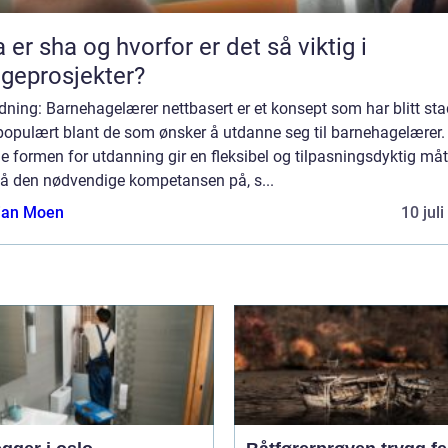
 er sha og hvorfor er det så viktig i
geprosjekter?
dning: Barnehagelærer nettbasert er et konsept som har blitt sta
populært blant de som ønsker å utdanne seg til barnehagelærer.
 formen for utdanning gir en fleksibel og tilpasningsdyktig måt
å den nødvendige kompetansen på, s...
tian Moen
10 jul