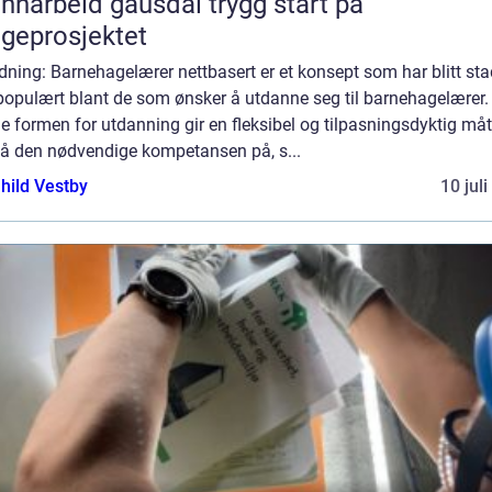
arbeid gausdal trygg start på
geprosjektet
dning: Barnehagelærer nettbasert er et konsept som har blitt sta
populært blant de som ønsker å utdanne seg til barnehagelærer.
 formen for utdanning gir en fleksibel og tilpasningsdyktig måt
å den nødvendige kompetansen på, s...
hild Vestby
10 jul