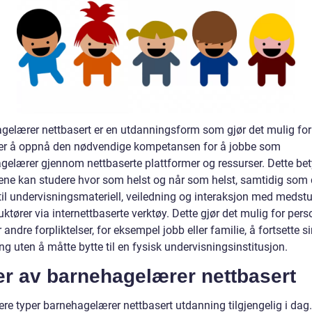
gelærer nettbasert er en utdanningsform som gjør det mulig for
er å oppnå den nødvendige kompetansen for å jobbe som
gelærer gjennom nettbaserte plattformer og ressurser. Dette bet
ene kan studere hvor som helst og når som helst, samtidig som 
 til undervisningsmateriell, veiledning og interaksjon med medst
uktører via internettbaserte verktøy. Dette gjør det mulig for pers
andre forpliktelser, for eksempel jobb eller familie, å fortsette s
g uten å måtte bytte til en fysisk undervisningsinstitusjon.
er av barnehagelærer nettbasert
lere typer barnehagelærer nettbasert utdanning tilgjengelig i dag