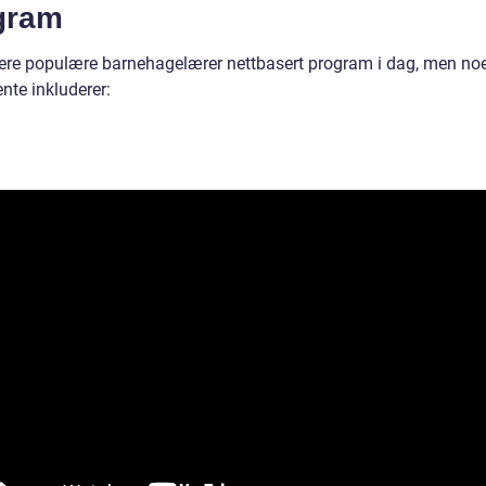
gram
flere populære barnehagelærer nettbasert program i dag, men no
nte inkluderer: