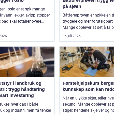
gger i oslo
Båtførerprøven trygg ferdsel
på sjøen
ger i oslo er et søk mange
år vann lekker, avløp stopper
Båtførerprøven er nøkkelen ti
et bad skal totalrenovere...
tryggere og mer forutsigbart 
Mange opplever at det å ta bå
 2026
06 juli 2026
tstyr i landbruk og
Førstehjelpskurs berge
tri: trygg håndtering
kunnskap som kan redd
mart investering
Når en ulykke skjer, teller hve
rukes hver dag i både
sekund. Mange opplever at 
uk og industri, men få tenker
stiger, hendene skjelver og ho