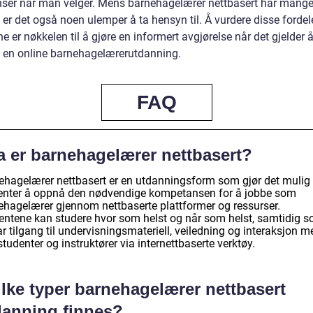
nser når man velger. Mens barnehagelærer nettbasert har mang
, er det også noen ulemper å ta hensyn til. Å vurdere disse forde
 er nøkkelen til å gjøre en informert avgjørelse når det gjelder 
e en online barnehagelærerutdanning.
FAQ
a er barnehagelærer nettbasert?
ehagelærer nettbasert er en utdanningsform som gjør det mulig 
enter å oppnå den nødvendige kompetansen for å jobbe som
ehagelærer gjennom nettbaserte plattformer og ressurser.
entene kan studere hvor som helst og når som helst, samtidig 
r tilgang til undervisningsmateriell, veiledning og interaksjon m
udenter og instruktører via internettbaserte verktøy.
ilke typer barnehagelærer nettbasert
danning finnes?