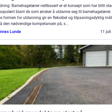
dning: Barnehagelærer nettbasert er et konsept som har blitt sta
populært blant de som ønsker å utdanne seg til barnehagelærer.
 formen for utdanning gir en fleksibel og tilpasningsdyktig måt
å den nødvendige kompetansen på, s...
nnes Lunde
11 jul