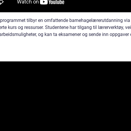
 programmet tilbyr en omfattende barnehagelærerutdanning via
rte kurs og ressurser. Studentene har tilgang til lærerverktøy, ve
rbeidsmuligheter, og kan ta eksamener og sende inn oppgaver o