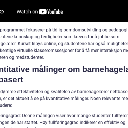
 programmet fokuserer på tidlig barndomsutvikling og pedagogi
dentene kunnskap og ferdigheter som kreves for å jobbe som
elærer. Kurset tilbys online, og studentene har også muligheten 
ukentlige virtuelle klasseromssesjoner for å få mer interaksjon 
tøren og medstudenter.
ntitative målinger om barnehagel
basert
edømme effektiviteten og kvaliteten av barnehagelærer nettbase
 er det aktuelt å se på kvantitative målinger. Noen relevante me
udere:
føringsgrad: Denne målingen viser hvor mange studenter fullfører
gen de har startet. Høy fullføringsgrad indikerer en effektiv og