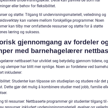
spesifikke undervisningsøkter. Dette kan påvirke de som har
inger eller behov for fleksibilitet.
rser og støtte: Tilgang til undervisningsmateriell, veiledning og
idsverktøy kan variere mellom forskjellige programmer. Noen
mer kan tilby mer omfattende ressurser og støtte for å støtte
enes læring og suksess.
torisk gjennomgang av fordeler o
mper med barnehagelærer nettbas
gelærer nettbasert har utviklet seg betydelig gjennom tidene, o
r og ulemper har blitt mer synlige. Noen av fordelene ved barneh
rt inkluderer:
ibilitet: Studenter kan tilpasse sin studieplan og studere når det
. Dette gjør det mulig å kombinere studier med jobb, familie ell
lser.
ng til ressurser: Nettbaserte programmer gir studenter tilgang til 
av ressurser, inkludert undervisningsmateriell, øvelser og veiledn