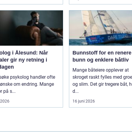
olog i Ålesund: Når
Bunnstoff for en renere
ler gir ny retning i
bunn og enklere båtliv
dagen
Mange båteiere opplever at
søke psykolog handler ofte
skroget raskt fylles med groe
 ønske om endring. Mange
og slim. Det gir tregere båt, 
r på s...
d...
i 2026
16 juni 2026