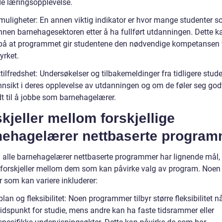
de læringsopplevelse.
muligheter: En annen viktig indikator er hvor mange studenter s
innen barnehagesektoren etter å ha fullført utdanningen. Dette 
 på at programmet gir studentene den nødvendige kompetansen 
 yrket.
ttilfredshet: Undersøkelser og tilbakemeldinger fra tidligere stud
innsikt i deres opplevelse av utdanningen og om de føler seg god
dt til å jobbe som barnehagelærer.
kjeller mellom forskjellige
nehagelærer nettbaserte program
 alle barnehagelærer nettbaserte programmer har lignende mål, 
t forskjeller mellom dem som kan påvirke valg av program. Noen
r som kan variere inkluderer:
lan og fleksibilitet: Noen programmer tilbyr større fleksibilitet n
tidspunkt for studie, mens andre kan ha faste tidsrammer eller