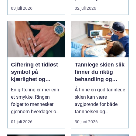
blir når no...
skjelver og hodet...
03 juli 2026
02 juli 2026
Giftering et tidløst
Tannlege skien slik
symbol på
finner du riktig
kjærlighet og
behandling og
håndverk
trygg tannlege
En giftering er mer enn
Å finne en god tannlege
et smykke. Ringen
skien kan være
følger to mennesker
avgjørende for både
gjennom hverdager og
tannhelsen og
milepæler, og får...
hverdagsmestringen.
01 juli 2026
30 juni 2026
Mange u...