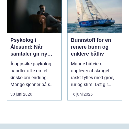
Psykolog i
Bunnstoff for en
Ålesund: Når
renere bunn og
samtaler gir ny
enklere båtliv
retning i
Å oppsøke psykolog
Mange båteiere
hverdagen
handler ofte om et
opplever at skroget
ønske om endring.
raskt fylles med groe,
Mange kjenner på s...
rur og slim. Det gir
tregere båt, høyere d...
30 juni 2026
16 juni 2026