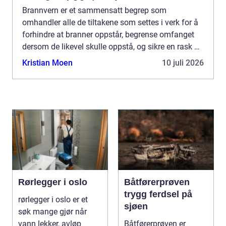
Brannvern er et sammensatt begrep som
omhandler alle de tiltakene som settes i verk for å
forhindre at branner oppstår, begrense omfanget
dersom de likevel skulle oppstå, og sikre en rask og
effektiv respons for å redde liv og...
Kristian Moen
10 juli 2026
Rørlegger i oslo
Båtførerprøven
trygg ferdsel på
rørlegger i oslo er et
sjøen
søk mange gjør når
vann lekker, avløp
Båtførerprøven er