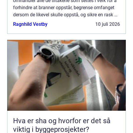
omhandler alle de tiltakene som settes i verk for å
forhindre at branner oppstår, begrense omfanget
dersom de likevel skulle oppstå, og sikre en rask og
effektiv respons for å redde liv og...
Ragnhild Vestby
10 juli 2026
Hva er sha og hvorfor er det så
viktig i byggeprosjekter?