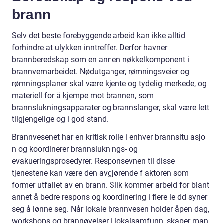
brann
Selv det beste forebyggende arbeid kan ikke alltid
forhindre at ulykken inntreffer. Derfor havner
brannberedskap som en annen nøkkelkomponent i
brannvernarbeidet. Nødutganger, rømningsveier og
rømningsplaner skal være kjente og tydelig merkede, og
materiell for å kjempe mot brannen, som
brannslukningsapparater og brannslanger, skal være lett
tilgjengelige og i god stand.
Brannvesenet har en kritisk rolle i enhver brannsitu asjo
n og koordinerer brannsluknings- og
evakueringsprosedyrer. Responsevnen til disse
tjenestene kan være den avgjørende f aktoren som
former utfallet av en brann. Slik kommer arbeid for blant
annet å bedre respons og koordinering i flere le dd syner
seg å lønne seg. Når lokale brannvesen holder åpen dag,
workshops og brannøvelser i lokalsamfunn, skaper man