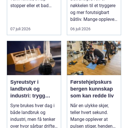
stopper eller et bad
nøkkelen til et tryggere
skal totalrenovere...
og mer forutsigbart
båtliv. Mange opplever
at det å ta bå...
07 juli 2026
06 juli 2026
Syreutstyr i
Førstehjelpskurs
landbruk og
bergen kunnskap
industri: trygg
som kan redde liv
håndtering og
Syre brukes hver dag i
Når en ulykke skjer,
smart investering
både landbruk og
teller hvert sekund.
industri, men få tenker
Mange opplever at
over hvor sårbar driften
pulsen stiger, hendene