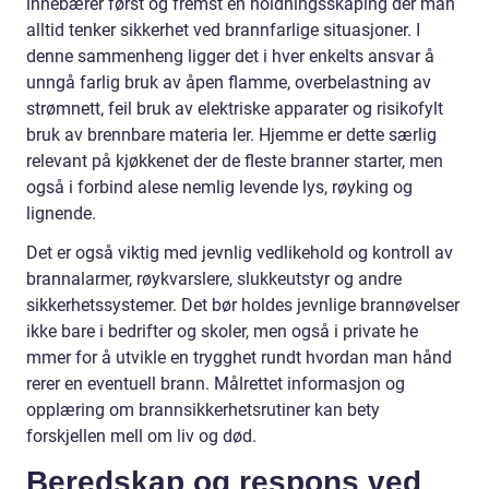
innebærer først og fremst en holdningsskaping der man
alltid tenker sikkerhet ved brannfarlige situasjoner. I
denne sammenheng ligger det i hver enkelts ansvar å
unngå farlig bruk av åpen flamme, overbelastning av
strømnett, feil bruk av elektriske apparater og risikofylt
bruk av brennbare materia ler. Hjemme er dette særlig
relevant på kjøkkenet der de fleste branner starter, men
også i forbind alese nemlig levende lys, røyking og
lignende.
Det er også viktig med jevnlig vedlikehold og kontroll av
brannalarmer, røykvarslere, slukkeutstyr og andre
sikkerhetssystemer. Det bør holdes jevnlige brannøvelser
ikke bare i bedrifter og skoler, men også i private he
mmer for å utvikle en trygghet rundt hvordan man hånd
rerer en eventuell brann. Målrettet informasjon og
opplæring om brannsikkerhetsrutiner kan bety
forskjellen mell om liv og død.
Beredskap og respons ved