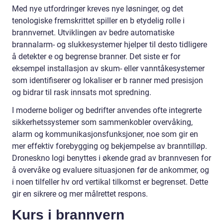
Med nye utfordringer kreves nye løsninger, og det
tenologiske fremskrittet spiller en b etydelig rolle i
brannvernet. Utviklingen av bedre automatiske
brannalarm- og slukkesystemer hjelper til desto tidligere
å detekter e og begrense branner. Det siste er for
eksempel installasjon av skum- eller vanntåkesystemer
som identifiserer og lokaliser er b ranner med presisjon
og bidrar til rask innsats mot spredning.
I moderne boliger og bedrifter anvendes ofte integrerte
sikkerhetssystemer som sammenkobler overvåking,
alarm og kommunikasjonsfunksjoner, noe som gir en
mer effektiv forebygging og bekjempelse av branntilløp.
Droneskno logi benyttes i økende grad av brannvesen for
å overvåke og evaluere situasjonen før de ankommer, og
i noen tilfeller hv ord vertikal tilkomst er begrenset. Dette
gir en sikrere og mer målrettet respons.
Kurs i brannvern