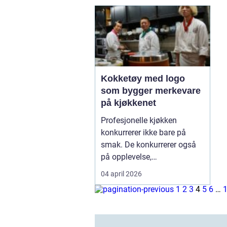
Kokketøy med logo
som bygger merkevare
på kjøkkenet
Profesjonelle kjøkken
konkurrerer ikke bare på
smak. De konkurrerer også
på opplevelse,
gjenkjennels...
04 april 2026
1
2
3
4
5
6
…