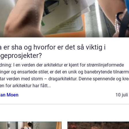
 er sha og hvorfor er det så viktig i
geprosjekter?
dning: I en verden der arkitektur er kjent for strømlinjeformede
nger og ensartede stiler, er det en unik og banebrytende tilnær
tar verden med storm – dragarkitektur. Denne spennende og kre
n for arkitektur har fått...
tian Moen
10 jul