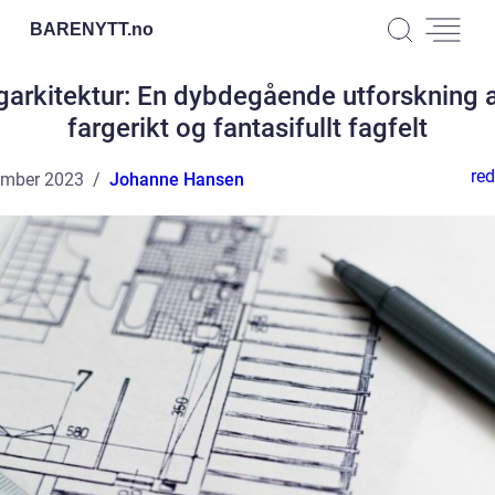
BARENYTT.
no
garkitektur: En dybdegående utforskning a
fargerikt og fantasifullt fagfelt
red
ember 2023
Johanne Hansen