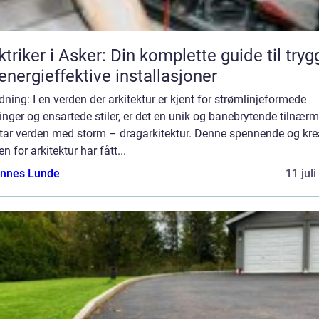
ktriker i Asker: Din komplette guide til tryg
energieffektive installasjoner
dning: I en verden der arkitektur er kjent for strømlinjeformede
nger og ensartede stiler, er det en unik og banebrytende tilnær
tar verden med storm – dragarkitektur. Denne spennende og kre
n for arkitektur har fått...
nnes Lunde
11 jul