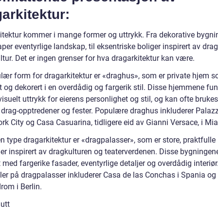
arkitektur:
itektur kommer i mange former og uttrykk. Fra dekorative bygni
er eventyrlige landskap, til eksentriske boliger inspirert av dra
ltur. Det er ingen grenser for hva dragarkitektur kan være.
lær form for dragarkitektur er «draghus», som er private hjem s
 og dekorert i en overdådig og fargerik stil. Disse hjemmene fun
isuelt uttrykk for eierens personlighet og stil, og kan ofte bruke
r drag-opptredener og fester. Populære draghus inkluderer Palaz
rk City og Casa Casuarina, tidligere eid av Gianni Versace, i Mi
 type dragarkitektur er «dragpalasser», som er store, praktfulle
er inspirert av dragkulturen og teaterverdenen. Disse bygningene
 med fargerike fasader, eventyrlige detaljer og overdådig interiør
er på dragpalasser inkluderer Casa de las Conchas i Spania og
om i Berlin.
utt