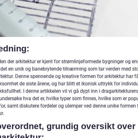
edning:
den der arkitektur er kjent for strømlinjeformede bygninger og e
 er det en unik og banebrytende tilnærming som tar verden med s
itektur. Denne spennende og kreative formen for arkitektur har f
omhet de siste årene, og har blitt et ikonisk uttrykk for individu
kksfullhet. I denne artikkelen vil vi gå dypt inn i dragarkitekturen
undersøke hva det er, hvilke typer som finnes, hvilke som er pop
for, samt diskutere fordeler og ulemper ved denne unike formen 
ur.
verordnet, grundig oversikt over
arkitektur: