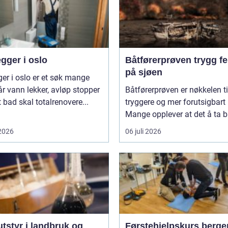
gger i oslo
Båtførerprøven trygg ferdsel
på sjøen
ger i oslo er et søk mange
år vann lekker, avløp stopper
Båtførerprøven er nøkkelen ti
et bad skal totalrenovere...
tryggere og mer forutsigbart 
Mange opplever at det å ta bå
 2026
06 juli 2026
tstyr i landbruk og
Førstehjelpskurs berge