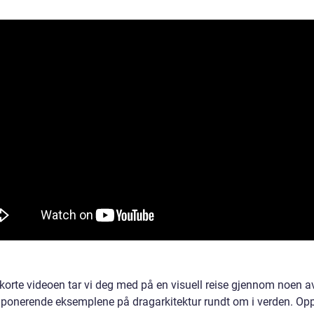
 korte videoen tar vi deg med på en visuell reise gjennom noen a
ponerende eksemplene på dragarkitektur rundt om i verden. Opp