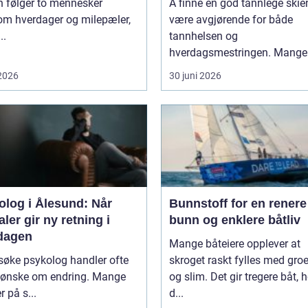
n følger to mennesker
Å finne en god tannlege skie
om hverdager og milepæler,
være avgjørende for både
..
tannhelsen og
hverdagsmestringen. Mange 
 2026
30 juni 2026
olog i Ålesund: Når
Bunnstoff for en renere
ler gir ny retning i
bunn og enklere båtliv
dagen
Mange båteiere opplever at
søke psykolog handler ofte
skroget raskt fylles med groe
 ønske om endring. Mange
og slim. Det gir tregere båt, 
r på s...
d...