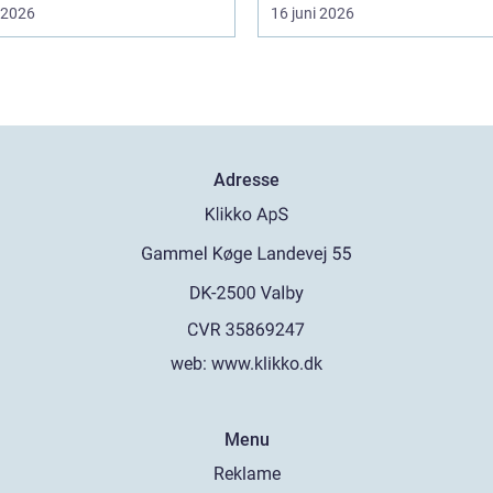
i 2026
16 juni 2026
Adresse
web:
www.klikko.dk
Menu
Reklame