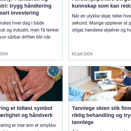
tri: trygg håndtering
kunnskap som kan redd
mart investering
Når en ulykke skjer, teller hve
rukes hver dag i både
sekund. Mange opplever at 
uk og industri, men få tenker
stiger, hendene skjelver og ho
vor sårbar driften blir når
 2026
02 juli 2026
idløst symbol
Tannlege skien slik finner du
jærlighet og håndverk
riktig behandling og tr
tannlege
tering er mer enn et smykke.