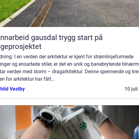
arbeid gausdal trygg start på
geprosjektet
dning: I en verden der arkitektur er kjent for strømlinjeformede
nger og ensartede stiler, er det en unik og banebrytende tilnær
tar verden med storm – dragarkitektur. Denne spennende og kre
n for arkitektur har fått...
hild Vestby
10 jul