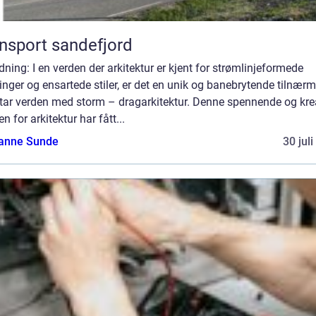
nsport sandefjord
dning: I en verden der arkitektur er kjent for strømlinjeformede
nger og ensartede stiler, er det en unik og banebrytende tilnær
tar verden med storm – dragarkitektur. Denne spennende og kre
n for arkitektur har fått...
anne Sunde
30 jul