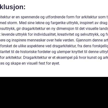
klusjon:
itektur er en spennende og utfordrende form for arkitektur som t
med storm. Med sine lekne og fargerike uttrykk, inspirert av dra
suttrykk, gir dragarkitektur en ny dimensjon til det visuelle land
t levende uttrykk for individualitet, kreativitet og selvuttrykk, og f
nere og inspirere mennesker over hele verden. Gjennom denne art
tforsket de ulike aspektene ved dragarkitektur, fra dens forskjelli
aritet til de historiske fordeler og ulemper knyttet til denne uttry
or arkitektur. Dragarkitektur er et eksempel på hvor kunst og ark
s og skape en visuell fest for øyet.