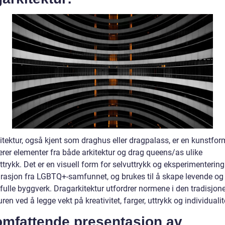
itektur, også kjent som draghus eller dragpalass, er en kunstfo
rer elementer fra både arkitektur og drag queens/as ulike
trykk. Det er en visuell form for selvuttrykk og eksperimenterin
pirasjon fra LGBTQ+-samfunnet, og brukes til å skape levende og
fulle byggverk. Dragarkitektur utfordrer normene i den tradisjone
uren ved å legge vekt på kreativitet, farger, uttrykk og individualit
omfattende presentasjon av