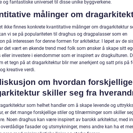
e og fantastiske universet til disse unike byggverkene.
titative målinger om dragarkitekt
t ikke finnes konkrete kvantitative målinger om dragarkitektur 
kan vi se på populariteten til draghus og dragpalasser som en
on på interessen for denne formen for arkitektur. I løpet av de si
ar det vært en økende trend med folk som ønsker å skape sitt eg
eller investere i eiendommer som er inspirert av dragkulturen. D
 et tegn på at dragarkitektur blir mer anerkjent og satt pris på f
og kreative verdi.
iskusjon om hvordan forskjellige
arkitektur skiller seg fra hverand
agarkitektur som helhet handler om å skape levende og uttrykks
ur, er det mange forskjellige stiler og tilnærminger som skiller se
re. Noen draghus kan være inspirert av barokk arkitektur, med in
r, overdådige fasader og utsmykninger, mens andre kan ha et me