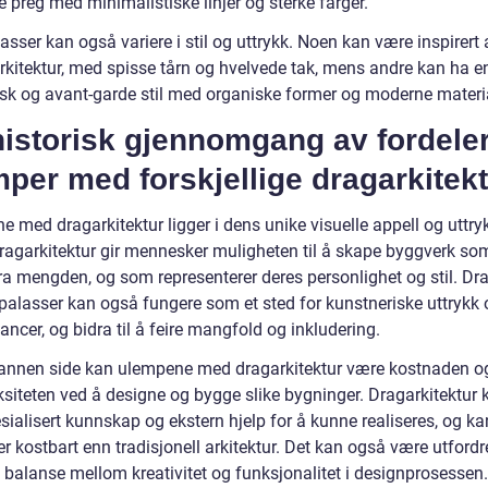
 preg med minimalistiske linjer og sterke farger.
sser kan også variere i stil og uttrykk. Noen kan være inspirert 
arkitektur, med spisse tårn og hvelvede tak, mens andre kan ha e
tisk og avant-garde stil med organiske former og moderne materia
historisk gjennomgang av fordele
per med forskjellige dragarkitekt
e med dragarkitektur ligger i dens unike visuelle appell og uttry
Dragarkitektur gir mennesker muligheten til å skape byggverk som
fra mengden, og som representerer deres personlighet og stil. D
palasser kan også fungere som et sted for kunstneriske uttrykk 
ncer, og bidra til å feire mangfold og inkludering.
annen side kan ulempene med dragarkitektur være kostnaden o
siteten ved å designe og bygge slike bygninger. Dragarkitektur 
sialisert kunnskap og ekstern hjelp for å kunne realiseres, og ka
r kostbart enn tradisjonell arkitektur. Det kan også være utford
 balanse mellom kreativitet og funksjonalitet i designprosessen.