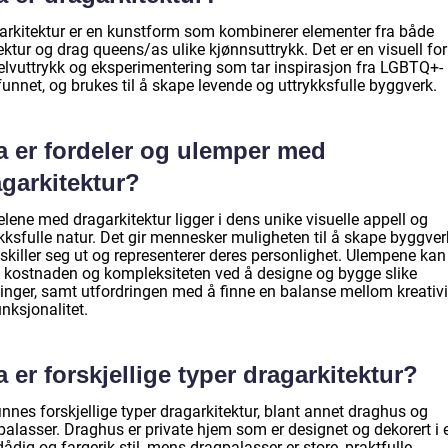
arkitektur er en kunstform som kombinerer elementer fra både
ektur og drag queens/as ulike kjønnsuttrykk. Det er en visuell fo
selvuttrykk og eksperimentering som tar inspirasjon fra LGBTQ+-
unnet, og brukes til å skape levende og uttrykksfulle byggverk.
a er fordeler og ulemper med
garkitektur?
lene med dragarkitektur ligger i dens unike visuelle appell og
kksfulle natur. Det gir mennesker muligheten til å skape byggver
skiller seg ut og representerer deres personlighet. Ulempene kan
 kostnaden og kompleksiteten ved å designe og bygge slike
inger, samt utfordringen med å finne en balanse mellom kreativi
nksjonalitet.
 er forskjellige typer dragarkitektur?
innes forskjellige typer dragarkitektur, blant annet draghus og
palasser. Draghus er private hjem som er designet og dekorert i 
ådig og fargerik stil, mens dragpalasser er store, praktfulle