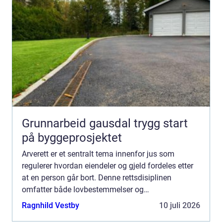
Grunnarbeid gausdal trygg start
på byggeprosjektet
Arverett er et sentralt tema innenfor jus som
regulerer hvordan eiendeler og gjeld fordeles etter
at en person går bort. Denne rettsdisiplinen
omfatter både lovbestemmelser og
testamentsbestemmelser, og kan ha stor betydning
Ragnhild Vestby
10 juli 2026
for de etterl...