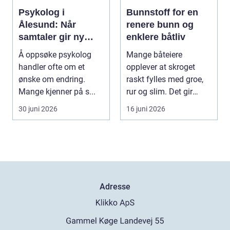
Psykolog i
Bunnstoff for en
Ålesund: Når
renere bunn og
samtaler gir ny
enklere båtliv
retning i
Å oppsøke psykolog
Mange båteiere
hverdagen
handler ofte om et
opplever at skroget
ønske om endring.
raskt fylles med groe,
Mange kjenner på s...
rur og slim. Det gir
tregere båt, høyere d...
30 juni 2026
16 juni 2026
Adresse