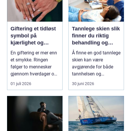
Giftering et tidløst
Tannlege skien slik
symbol på
finner du riktig
kjærlighet og
behandling og
håndverk
trygg tannlege
En giftering er mer enn
Å finne en god tannlege
et smykke. Ringen
skien kan være
følger to mennesker
avgjørende for både
gjennom hverdager og
tannhelsen og
milepæler, og får...
hverdagsmestringen.
01 juli 2026
30 juni 2026
Mange u...