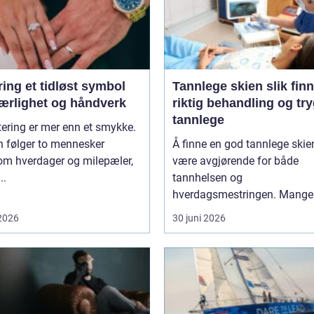
idløst symbol
Tannlege skien slik finner du
jærlighet og håndverk
riktig behandling og tr
tannlege
tering er mer enn et smykke.
n følger to mennesker
Å finne en god tannlege skie
om hverdager og milepæler,
være avgjørende for både
..
tannhelsen og
hverdagsmestringen. Mange 
 2026
30 juni 2026