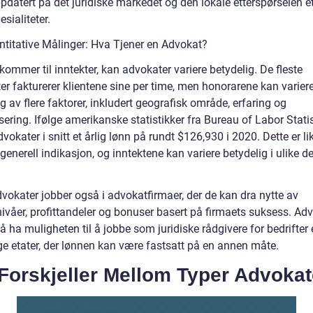
datert på det juridiske markedet og den lokale etterspørselen et
esialiteter.
ntitative Målinger: Hva Tjener en Advokat?
kommer til inntekter, kan advokater variere betydelig. De fleste
er fakturerer klientene sine per time, men honorarene kan varier
 av flere faktorer, inkludert geografisk område, erfaring og
sering. Ifølge amerikanske statistikker fra Bureau of Labor Statis
dvokater i snitt et årlig lønn på rundt $126,930 i 2020. Dette er li
generell indikasjon, og inntektene kan variere betydelig i ulike de
vokater jobber også i advokatfirmaer, der de kan dra nytte av
nivåer, profittandeler og bonuser basert på firmaets suksess. Ad
 ha muligheten til å jobbe som juridiske rådgivere for bedrifter e
ge etater, der lønnen kan være fastsatt på en annen måte.
Forskjeller Mellom Typer Advokat