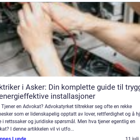
ktriker i Asker: Din komplette guide til tryg
energieffektive installasjoner
 Tjener en Advokat? Advokatyrket tiltrekker seg ofte en rekke
sker som er lidenskapelig opptatt av lover, rettferdighet og å h
 i rettssaker og juridiske spørsmål. Men hva tjener egentlig en
at? I denne artikkelen vil vi utfo...
nnes Lunde
11 jul