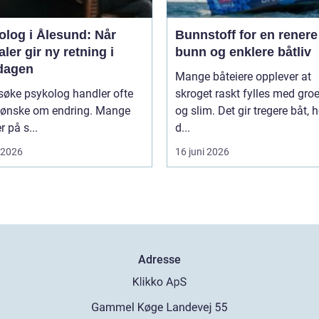
olog i Ålesund: Når
Bunnstoff for en renere
ler gir ny retning i
bunn og enklere båtliv
dagen
Mange båteiere opplever at
søke psykolog handler ofte
skroget raskt fylles med groe
 ønske om endring. Mange
og slim. Det gir tregere båt, 
r på s...
d...
i 2026
16 juni 2026
Adresse