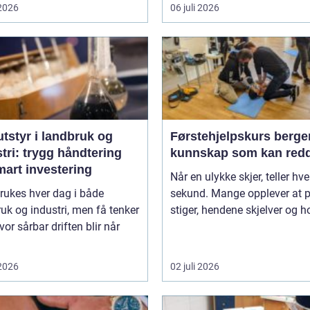
 2026
06 juli 2026
tstyr i landbruk og
Førstehjelpskurs berge
tri: trygg håndtering
kunnskap som kan redd
mart investering
Når en ulykke skjer, teller hve
rukes hver dag i både
sekund. Mange opplever at 
uk og industri, men få tenker
stiger, hendene skjelver og ho
vor sårbar driften blir når
 2026
02 juli 2026