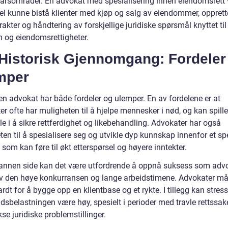
arsområder. En advokat med spesialisering innen eiendomsrett v
l kunne bistå klienter med kjøp og salg av eiendommer, opprett
rakter og håndtering av forskjellige juridiske spørsmål knyttet til
 og eiendomsrettigheter.
 Historisk Gjennomgang: Fordeler
mper
en advokat har både fordeler og ulemper. En av fordelene er at
r ofte har muligheten til å hjelpe mennesker i nød, og kan spill
lle i å sikre rettferdighet og likebehandling. Advokater har også
en til å spesialisere seg og utvikle dyp kunnskap innenfor et spe
e som kan føre til økt etterspørsel og høyere inntekter.
annen side kan det være utfordrende å oppnå suksess som adv
v den høye konkurransen og lange arbeidstimene. Advokater må
rdt for å bygge opp en klientbase og et rykte. I tillegg kan stres
dsbelastningen være høy, spesielt i perioder med travle rettssake
e juridiske problemstillinger.