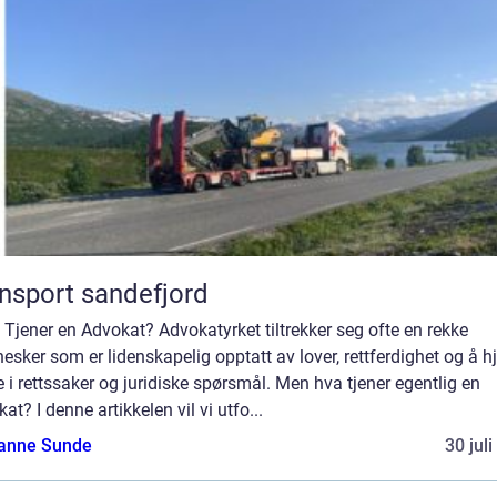
nsport sandefjord
 Tjener en Advokat? Advokatyrket tiltrekker seg ofte en rekke
sker som er lidenskapelig opptatt av lover, rettferdighet og å h
 i rettssaker og juridiske spørsmål. Men hva tjener egentlig en
at? I denne artikkelen vil vi utfo...
anne Sunde
30 jul