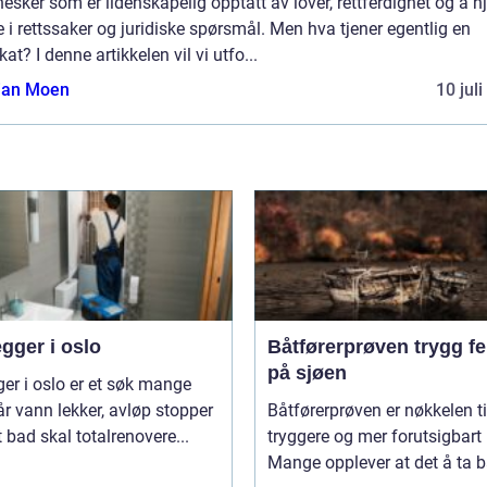
sker som er lidenskapelig opptatt av lover, rettferdighet og å h
 i rettssaker og juridiske spørsmål. Men hva tjener egentlig en
at? I denne artikkelen vil vi utfo...
tian Moen
10 jul
gger i oslo
Båtførerprøven trygg ferdsel
på sjøen
ger i oslo er et søk mange
år vann lekker, avløp stopper
Båtførerprøven er nøkkelen ti
et bad skal totalrenovere...
tryggere og mer forutsigbart 
Mange opplever at det å ta bå