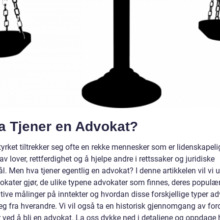
va Tjener en Advokat?
yrket tiltrekker seg ofte en rekke mennesker som er lidenskapeli
av lover, rettferdighet og å hjelpe andre i rettssaker og juridiske
. Men hva tjener egentlig en advokat? I denne artikkelen vil vi 
kater gjør, de ulike typene advokater som finnes, deres populæri
tive målinger på inntekter og hvordan disse forskjellige typer a
seg fra hverandre. Vi vil også ta en historisk gjennomgang av for
 ved å bli en advokat. La oss dykke ned i detaljene og oppdage