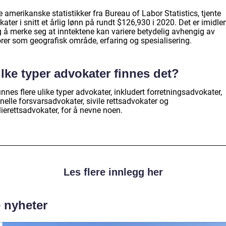
e amerikanske statistikker fra Bureau of Labor Statistics, tjente
ater i snitt et årlig lønn på rundt $126,930 i 2020. Det er imidler
g å merke seg at inntektene kan variere betydelig avhengig av
orer som geografisk område, erfaring og spesialisering.
lke typer advokater finnes det?
innes flere ulike typer advokater, inkludert forretningsadvokater,
nelle forsvarsadvokater, sivile rettsadvokater og
ierettsadvokater, for å nevne noen.
Les flere innlegg her
e nyheter