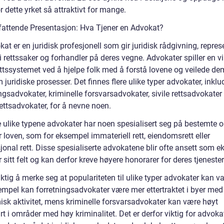
 dette yrket så attraktivt for mange.
attende Presentasjon: Hva Tjener en Advokat?
at er en juridisk profesjonell som gir juridisk rådgivning, repres
 i rettssaker og forhandler på deres vegne. Advokater spiller en vi
rettssystemet ved å hjelpe folk med å forstå lovene og veilede de
juridiske prosesser. Det finnes flere ulike typer advokater, inklu
ngsadvokater, kriminelle forsvarsadvokater, sivile rettsadvokater
ettsadvokater, for å nevne noen.
e ulike typene advokater har noen spesialisert seg på bestemte 
 loven, som for eksempel immateriell rett, eiendomsrett eller
jonal rett. Disse spesialiserte advokatene blir ofte ansett som e
 sitt felt og kan derfor kreve høyere honorarer for deres tjenester
iktig å merke seg at populariteten til ulike typer advokater kan va
empel kan forretningsadvokater være mer ettertraktet i byer med
sk aktivitet, mens kriminelle forsvarsadvokater kan være høyt
rt i områder med høy kriminalitet. Det er derfor viktig for advoka