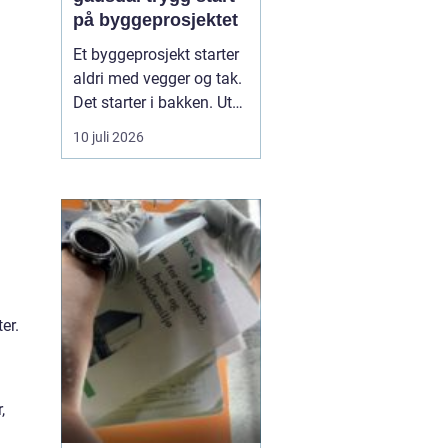
på byggeprosjektet
Et byggeprosjekt starter
aldri med vegger og tak.
Det starter i bakken. Uten
solid grunnarbeid
10 juli 2026
risikerer man setninger,
fuktproblemer og
unødvendige kostnader
senere. I Gausdal, med
variert terreng, skiftende
masser og tydelige
årstider, blir riktig ...
er.
,