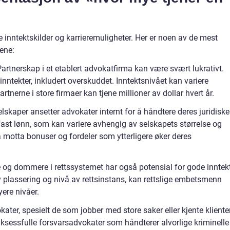
e inntektskilder og karrieremuligheter. Her er noen av de mest
ene:
Partnerskap i et etablert advokatfirma kan være svært lukrativt.
inntekter, inkludert overskuddet. Inntektsnivået kan variere
tnerne i store firmaer kan tjene millioner av dollar hvert år.
skaper ansetter advokater internt for å håndtere deres juridiske
fast lønn, som kan variere avhengig av selskapets størrelse og
 motta bonuser og fordeler som ytterligere øker deres
g dommere i rettssystemet har også potensial for gode inntekt
 plassering og nivå av rettsinstans, kan rettslige embetsmenn
yere nivåer.
ter, spesielt de som jobber med store saker eller kjente klienter
uksessfulle forsvarsadvokater som håndterer alvorlige kriminelle