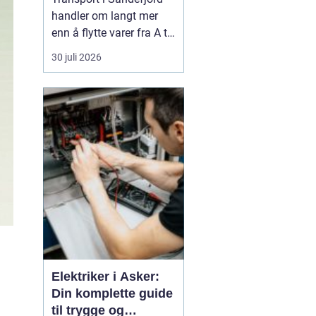
handler om langt mer
enn å flytte varer fra A til
B. For mange bedrifter i
30 juli 2026
regionen er god logistikk
selve ryggraden i driften.
Når materialer, maskiner
og varer kommer fram til
riktig tid, blir prosjekter
gjennomført mer effek...
Elektriker i Asker:
Din komplette guide
til trygge og