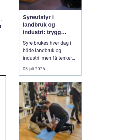
Syreutstyr i
,
landbruk og
t
industri: trygg
håndtering og smart
Syre brukes hver dag i
investering
både landbruk og
industri, men få tenker
over hvor sårbar driften
03 juli 2026
blir når noe går galt med
utstyret. Når syre lekker,
feil doseres eller lagres
feil, kan det gi alvorlige
skader på mennesker,
dyr, maskiner og miljø.
Godt planl...