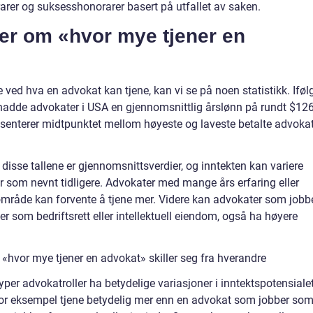
arer og suksesshonorarer basert på utfallet av saken.
ger om «hvor mye tjener en
 ved hva en advokat kan tjene, kan vi se på noen statistikk. Iføl
 hadde advokater i USA en gjennomsnittlig årslønn på rundt $12
senterer midtpunktet mellom høyeste og laveste betalte advokat
t disse tallene er gjennomsnittsverdier, og inntekten kan variere
 som nevnt tidligere. Advokater med mange års erfaring eller
sområde kan forvente å tjene mer. Videre kan advokater som jobbe
er som bedriftsrett eller intellektuell eiendom, også ha høyere
 «hvor mye tjener en advokat» skiller seg fra hverandre
typer advokatroller ha betydelige variasjoner i inntektspotensialet
for eksempel tjene betydelig mer enn en advokat som jobber so