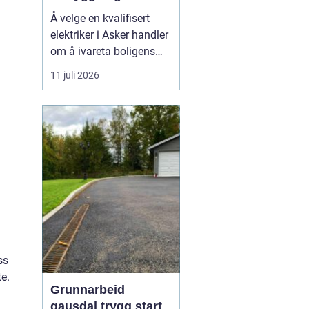
energieffektive
Å velge en kvalifisert
installasjoner
elektriker i Asker handler
om å ivareta boligens
sikkerhet, oppgradere til
11 juli 2026
moderne energiløsninger
og sikre forskriftsmessig
dokumentasjon. Når
private boligeiere,
bedrifter og sameier
søker ette...
ss
e.
Grunnarbeid
gausdal trygg start