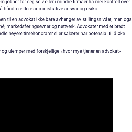
om jobber for seg selv eller i mindre firmaer ha mer kontroll over
å håndtere flere administrative ansvar og risiko.
nen til en advokat ikke bare avhenger av stillingsnivået, men og
mé, markedsføringsevner og nettverk. Advokater med et bredt
dle høyere timehonorarer eller salærer har potensial til å øke
 og ulemper med forskjellige «hvor mye tjener en advokat»