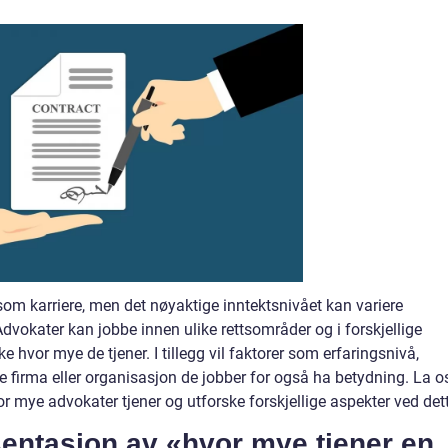
m karriere, men det nøyaktige inntektsnivået kan variere
Advokater kan jobbe innen ulike rettsområder og i forskjellige
ke hvor mye de tjener. I tillegg vil faktorer som erfaringsnivå,
 firma eller organisasjon de jobber for også ha betydning. La o
 mye advokater tjener og utforske forskjellige aspekter ved dett
entasjon av «hvor mye tjener en