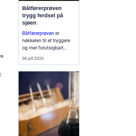
Båtførerprøven
trygg ferdsel på
sjøen
Båtførerprøven
er
nøkkelen til et tryggere
og mer forutsigbart
båtliv. Mange opplever
De
06 juli 2026
at det å ta båtførerbevis
ikke bare handler om å
,
oppfylle et lovkrav, men
om å få kunnskap som
gir ro i magen når sjøen
bli...