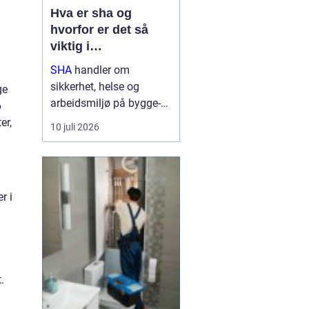
Hva er sha og
hvorfor er det så
viktig i
byggeprosjekter?
SHA
handler om
sikkerhet, helse og
ge
arbeidsmiljø på bygge-
6
og anleggsplasser.
er,
10 juli 2026
Begrepet henger tett
sammen med
byggherreforskriften og
er helt avgjørende for å
r i
forebygge ulykker,
skader og utrygge
arbeidsforhold....
.
m