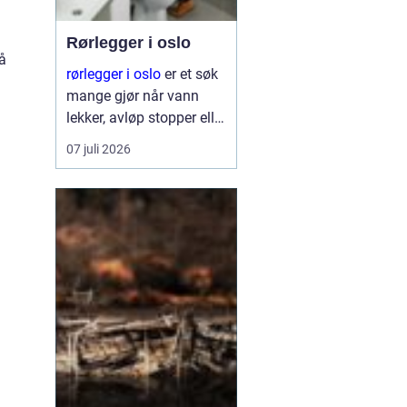
Rørlegger i oslo
så
rørlegger i oslo
er et søk
mange gjør når vann
lekker, avløp stopper eller
et bad skal
07 juli 2026
totalrenoveres. Mange
blir overrasket over hvor
mye en dyktig rørlegger
har å si for trygghet,
komfort og verdi på
boligen. ...