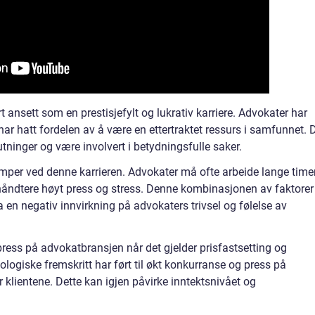
 ansett som en prestisjefylt og lukrativ karriere. Advokater har
 har hatt fordelen av å være en ettertraktet ressurs i samfunnet. 
utninger og være involvert i betydningsfulle saker.
emper ved denne karrieren. Advokater må ofte arbeide lange timer
håndtere høyt press og stress. Denne kombinasjonen av faktorer
 en negativ innvirkning på advokaters trivsel og følelse av
 press på advokatbransjen når det gjelder prisfastsetting og
logiske fremskritt har ført til økt konkurranse og press på
r klientene. Dette kan igjen påvirke inntektsnivået og