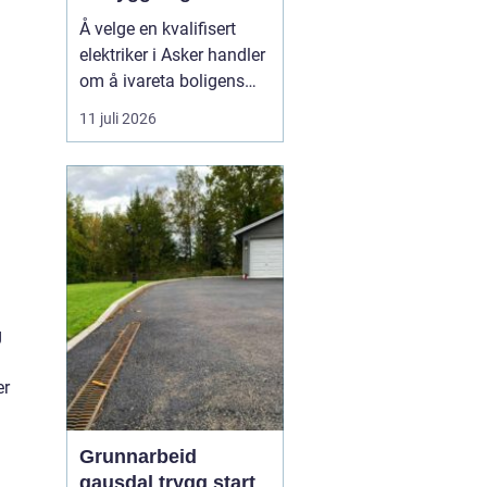
energieffektive
Å velge en kvalifisert
installasjoner
elektriker i Asker handler
om å ivareta boligens
sikkerhet, oppgradere til
11 juli 2026
moderne energiløsninger
og sikre forskriftsmessig
dokumentasjon. Når
private boligeiere,
bedrifter og sameier
søker ette...
g
er
Grunnarbeid
gausdal trygg start