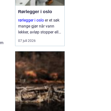
Rørlegger i oslo
rørlegger i oslo
er et søk
mange gjør når vann
lekker, avløp stopper eller
et bad skal
07 juli 2026
om
totalrenoveres. Mange
blir overrasket over hvor
mye en dyktig rørlegger
har å si for trygghet,
komfort og verdi på
boligen. ...