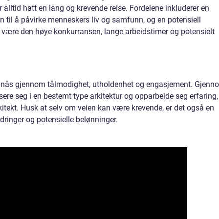
r alltid hatt en lang og krevende reise. Fordelene inkluderer en
en til å påvirke menneskers liv og samfunn, og en potensiell
ære den høye konkurransen, lange arbeidstimer og potensielt
ppnås gjennom tålmodighet, utholdenhet og engasjement. Gjenn
isere seg i en bestemt type arkitektur og opparbeide seg erfaring,
rkitekt. Husk at selv om veien kan være krevende, er det også en
ordringer og potensielle belønninger.