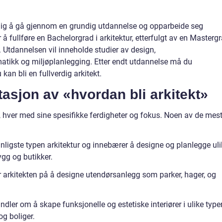
vendig å gå gjennom en grundig utdannelse og opparbeide seg
r å fullføre en Bachelorgrad i arkitektur, etterfulgt av en Masterg
. Utdannelsen vil inneholde studier av design,
matikk og miljøplanlegging. Etter endt utdannelse må du
an bli en fullverdig arkitekt.
asjon av «hvordan bli arkitekt»
er, hver med sine spesifikke ferdigheter og fokus. Noen av de mes
anligste typen arkitektur og innebærer å designe og planlegge ul
ygg og butikker.
r arkitekten på å designe utendørsanlegg som parker, hager, og
andler om å skape funksjonelle og estetiske interiører i ulike type
og boliger.