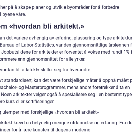
 her på å skape planer og utvikle byområder for å forbedre
l byene våre.
om «hvordan bli arkitekt.»
kan det variere avhengig av erfaring, plassering og type arkitektu
a Bureau of Labor Statistics, var den gjennomsnittlige årslønnen 
. Jobbutsiktene for arkitekter er forventet å vokse med rundt 1% 
sommere enn gjennomsnittet for alle yrker.
ordan bli arkitekt» skiller seg fra hverandre
ivt standardisert, kan det være forskjellige måter å oppnå målet 
 Bachelor- og Masterprogrammer, mens andre foretrekker å ta en
 Noen arkitekter velger også å spesialisere seg i en bestemt type
e kurs eller sertifiseringer.
 ulemper med forskjellige «hvordan bli arkitekt»
 arkitekt krevd en betydelig mengde utdannelse og erfaring. Fra d
inger for å lære kunsten til dagens moderne