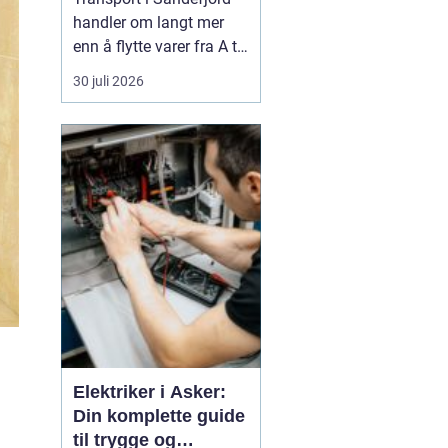
handler om langt mer
enn å flytte varer fra A til
B. For mange bedrifter i
30 juli 2026
regionen er god logistikk
selve ryggraden i driften.
Når materialer, maskiner
og varer kommer fram til
riktig tid, blir prosjekter
gjennomført mer effek...
Elektriker i Asker:
Din komplette guide
til trygge og