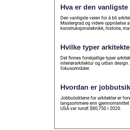
Hva er den vanligste 
Den vanligste veien for å bli arkite
Mastergrad og videre oppnåelse av
konstruksjonsteknikk, historie, m
Hvilke typer arkitekt
Det finnes forskjellige typer arkite
interiørarkitektur og urban design.
fokusområder.
Hvordan er jobbutsik
Jobbutsiktene for arkitekter er fo
langsommere enn gjennomsnittet for
USA var rundt $80,750 i 2020.