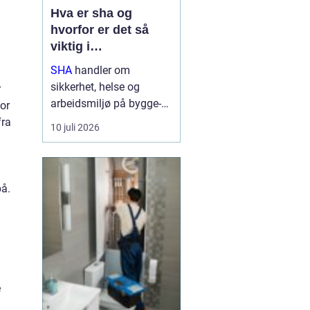
Hva er sha og
hvorfor er det så
viktig i
byggeprosjekter?
SHA
handler om
sikkerhet, helse og
r
arbeidsmiljø på bygge-
for
og anleggsplasser.
fra
10 juli 2026
Begrepet henger tett
sammen med
byggherreforskriften og
er helt avgjørende for å
på.
forebygge ulykker,
skader og utrygge
arbeidsforhold....
e