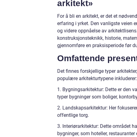
arkitekt»
For å bli en arkitekt, er det et nød
erfaring i yrket. Den vanligste veien e
og videre oppnåelse av arkitektlisens
konstruksjonsteknikk, historie, mate
gjennomføre en praksisperiode før du k
Omfattende present
Det finnes forskjellige typer arkitekt
populære arkitekturtypene inkluderer:
1. Bygningsarkitektur: Dette er den v
typer bygninger som boliger, kontorb
2. Landskapsarkitektur: Her fokusere
offentlige torg.
3. Interiørarkitektur: Dette området h
bygninger, som hoteller, restauranter 