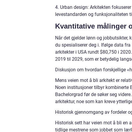
4. Urban design: Arkitekten fokuserer
levestandarden og funksjonaliteten ti
Kvantitative målinger 
Når det gjelder lønn og jobbutsikter, 
du spesialiserer deg i. Ifølge data fr
arkitekter i USA rundt $80,750 i 2020
2019 til 2029, som er betydelig lang
Diskusjon om hvordan forskjellige «hv
Mens veien mot å bli arkitekt er relat
Noen institusjoner tilbyr kombinerte
Bachelorgrad før de søker seg videre.
arkitektur, noe som kan kreve ytterliger
Historisk gjennomgang av fordeler og
Historisk sett har veien mot å bli en
tidlige mestrene som jobbet som lærl