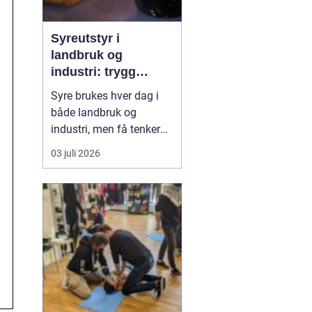
Syreutstyr i
landbruk og
industri: trygg
håndtering og smart
Syre brukes hver dag i
investering
både landbruk og
industri, men få tenker
over hvor sårbar driften
03 juli 2026
blir når noe går galt med
utstyret. Når syre lekker,
feil doseres eller lagres
feil, kan det gi alvorlige
skader på mennesker,
dyr, maskiner og miljø.
Godt planl...