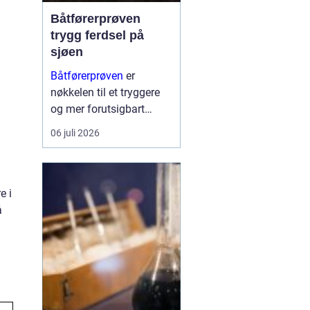
Båtførerprøven
trygg ferdsel på
sjøen
Båtførerprøven
er
nøkkelen til et tryggere
og mer forutsigbart
båtliv. Mange opplever
06 juli 2026
at det å ta båtførerbevis
ikke bare handler om å
oppfylle et lovkrav, men
om å få kunnskap som
e i
gir ro i magen når sjøen
å
bli...