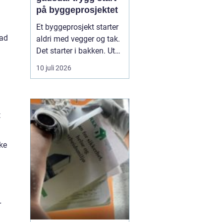
på byggeprosjektet
Et byggeprosjekt starter
rad
aldri med vegger og tak.
Det starter i bakken. Uten
solid grunnarbeid
10 juli 2026
risikerer man setninger,
fuktproblemer og
unødvendige kostnader
senere. I Gausdal, med
t
variert terreng, skiftende
masser og tydelige
ike
årstider, blir riktig ...
r