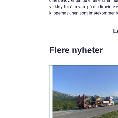
dine behov, enten du er en erfaren hu
verktøy for å ta vare på din firbeint
klippemaskinen som imøtekommer bå
L
Flere nyheter