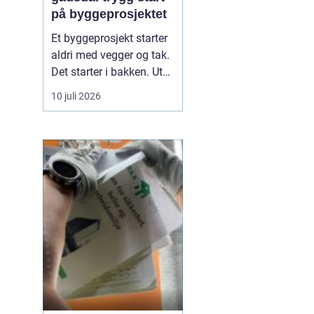
på byggeprosjektet
Et byggeprosjekt starter
aldri med vegger og tak.
l
Det starter i bakken. Uten
solid grunnarbeid
10 juli 2026
risikerer man setninger,
fuktproblemer og
unødvendige kostnader
senere. I Gausdal, med
variert terreng, skiftende
masser og tydelige
årstider, blir riktig ...