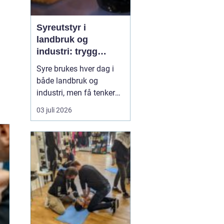
Syreutstyr i
landbruk og
industri: trygg
håndtering og smart
Syre brukes hver dag i
investering
både landbruk og
industri, men få tenker
over hvor sårbar driften
03 juli 2026
blir når noe går galt med
utstyret. Når syre lekker,
feil doseres eller lagres
feil, kan det gi alvorlige
skader på mennesker,
dyr, maskiner og miljø.
Godt planl...