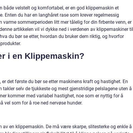
n både velstelt og komfortabel, er en god klippemaskin et
re. Enten du har en langhåret rase som krever regelmessig
n varme sommerperioden litt mer tålelig for din firbente venn, er
I denne artikkelen vil vi dykke ned i verdenen av klippemaskiner ti
hva du bør se etter, hvordan du bruker dem riktig, og hvorfor
sprodukter.
er i en Klippemaskin?
, er det første du bør se etter maskinens kraft og hastighet. En
n takler selv de tjukkeste og mest gjenstridige pelslagene uten å
iner kommer med variabel hastighet, noe som er nyttig for å
 så vel som for å roe ned nervøse hunder.
n av en klippemaskin. De må være skarpe, slitesterke og enkle å