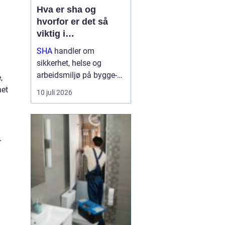
Hva er sha og
hvorfor er det så
viktig i
byggeprosjekter?
SHA
handler om
sikkerhet, helse og
arbeidsmiljø på bygge-
,
og anleggsplasser.
het
10 juli 2026
Begrepet henger tett
sammen med
byggherreforskriften og
er helt avgjørende for å
r
forebygge ulykker,
skader og utrygge
arbeidsforhold....