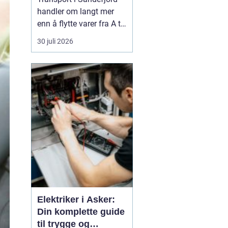
handler om langt mer
enn å flytte varer fra A til
B. For mange bedrifter i
30 juli 2026
regionen er god logistikk
selve ryggraden i driften.
Når materialer, maskiner
og varer kommer fram til
riktig tid, blir prosjekter
gjennomført mer effek...
Elektriker i Asker:
Din komplette guide
til trygge og