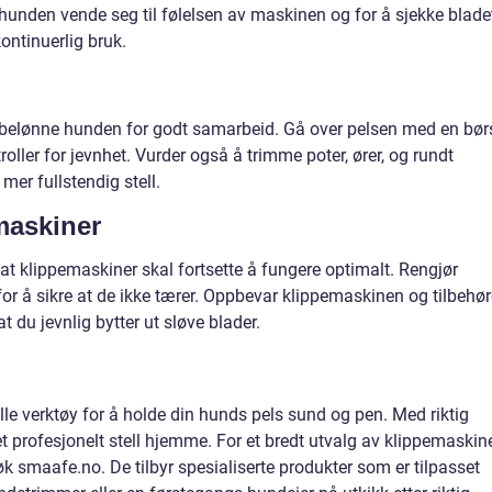
 hunden vende seg til følelsen av maskinen og for å sjekke blade
ontinuerlig bruk.
 og belønne hunden for godt samarbeid. Gå over pelsen med en bør
troller for jevnhet. Vurder også å trimme poter, ører, og rundt
er fullstendig stell.
maskiner
 at klippemaskiner skal fortsette å fungere optimalt. Rengjør
for å sikre at de ikke tærer. Oppbevar klippemaskinen og tilbehør
t du jevnlig bytter ut sløve blader.
lle verktøy for å holde din hunds pels sund og pen. Med riktig
et profesjonelt stell hjemme. For et bredt utvalg av klippemaskin
øk smaafe.no. De tilbyr spesialiserte produkter som er tilpasset