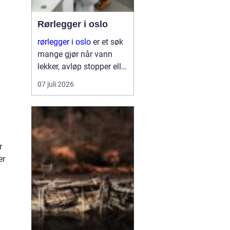
Rørlegger i oslo
rørlegger i oslo
er et søk
mange gjør når vann
lekker, avløp stopper eller
et bad skal
07 juli 2026
totalrenoveres. Mange
blir overrasket over hvor
mye en dyktig rørlegger
har å si for trygghet,
komfort og verdi på
r
boligen. ...
er