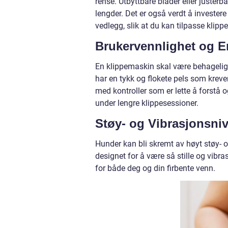
rense. Utbyttbare blader eller justerbar
lengder. Det er også verdt å investe
vedlegg, slik at du kan tilpasse klippe
Brukervennlighet og 
En klippemaskin skal være behagelig å 
har en tykk og flokete pels som krever
med kontroller som er lette å forstå 
under lengre klippesessioner.
Støy- og Vibrasjonsni
Hunder kan bli skremt av høyt støy- o
designet for å være så stille og vibr
for både deg og din firbente venn.