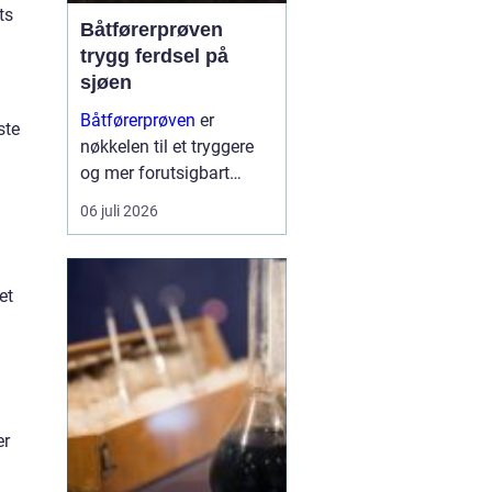
ts
Båtførerprøven
trygg ferdsel på
sjøen
Båtførerprøven
er
ste
nøkkelen til et tryggere
og mer forutsigbart
båtliv. Mange opplever
06 juli 2026
at det å ta båtførerbevis
ikke bare handler om å
oppfylle et lovkrav, men
et
om å få kunnskap som
gir ro i magen når sjøen
bli...
er