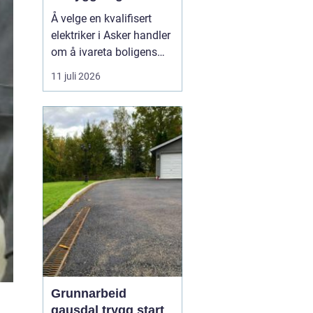
energieffektive
Å velge en kvalifisert
installasjoner
elektriker i Asker handler
om å ivareta boligens
sikkerhet, oppgradere til
11 juli 2026
moderne energiløsninger
og sikre forskriftsmessig
dokumentasjon. Når
private boligeiere,
bedrifter og sameier
søker ette...
Grunnarbeid
gausdal trygg start