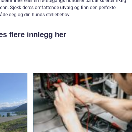
ndetrimmer eller en førstegangs hundeier på utkikk etter riktig
e venn. Sjekk deres omfattende utvalg og finn den perfekte
de deg og din hunds stellebehov.
es flere innlegg her