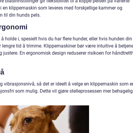
e bladinnstillinger gir fleksibilitet til å klippe pelsen på varierte
re i en klippemaskin som leveres med forskjellige kammer og
n til din hunds pels.
Ergonomi
holde i, spesielt hvis du har flere hunder, eller hvis hunden din
 lengre tid å trimme. Klippemaskiner bør være intuitive å betjene
og justere. En ergonomisk design reduserer risikoen for håndtrett
vå
g vibrasjonsnivå, så det er ideelt å velge en klippemaskin som e
asjonsfri som mulig. Dette vil gjøre stelleprosessen mer behagelig