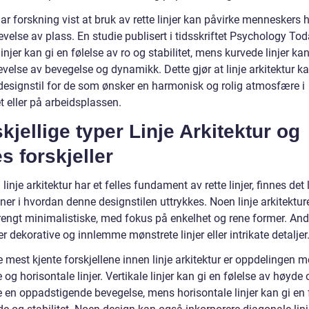
ar forskning vist at bruk av rette linjer kan påvirke menneskers
velse av plass. En studie publisert i tidsskriftet Psychology Tod
 linjer kan gi en følelse av ro og stabilitet, mens kurvede linjer k
velse av bevegelse og dynamikk. Dette gjør at linje arkitektur k
designstil for de som ønsker en harmonisk og rolig atmosfære i
 eller på arbeidsplassen.
kjellige typer Linje Arkitektur og
s forskjeller
linje arkitektur har et felles fundament av rette linjer, finnes det 
ner i hvordan denne designstilen uttrykkes. Noen linje arkitektur
rengt minimalistiske, med fokus på enkelhet og rene former. And
 dekorative og innlemme mønstrete linjer eller intrikate detaljer
 mest kjente forskjellene innen linje arkitektur er oppdelingen 
e og horisontale linjer. Vertikale linjer kan gi en følelse av høyde 
e en oppadstigende bevegelse, mens horisontale linjer kan gi en 