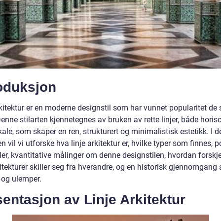
roduksjon
kitektur er en moderne designstil som har vunnet popularitet de 
enne stilarten kjennetegnes av bruken av rette linjer, både horis
kale, som skaper en ren, strukturert og minimalistisk estetikk. I 
en vil vi utforske hva linje arkitektur er, hvilke typer som finnes,
er, kvantitative målinger om denne designstilen, hvordan forskje
kitekturer skiller seg fra hverandre, og en historisk gjennomgang 
 og ulemper.
entasjon av Linje Arkitektur