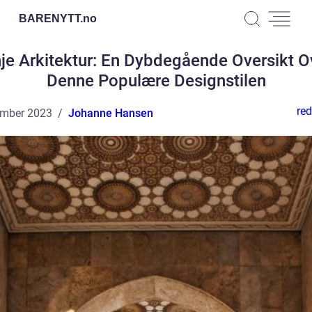
BARENYTT.
no
nje Arkitektur: En Dybdegående Oversikt O
Denne Populære Designstilen
red
ember 2023
Johanne Hansen