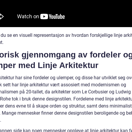
du se en visuell representasjon av hvordan forskjellige linje arki
t.
torisk gjennomgang av fordeler o
per med Linje Arkitektur
kitektur har sine fordeler og ulemper, og disse har utviklet seg ove
sk sett har linje arkitektur vært assosiert med modernismen og
nalismen på 20-tallet, da arkitekter som Le Corbusier og Ludwig
Rohe tok i bruk denne designstilen. Fordelene med linje arkitekt
er dens evne til å skape orden og struktur, samt dens minimalist
k. Mange mennesker finner denne designstilen beroligende og be
.
annen side kan noen mennesker oppleve at linje arkitektur kan f