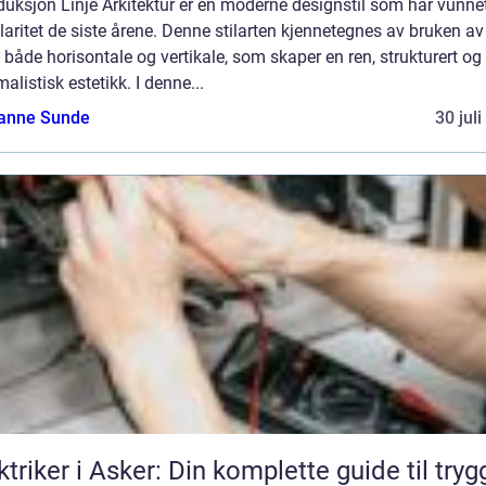
duksjon Linje Arkitektur er en moderne designstil som har vunne
aritet de siste årene. Denne stilarten kjennetegnes av bruken av 
r, både horisontale og vertikale, som skaper en ren, strukturert og
alistisk estetikk. I denne...
anne Sunde
30 jul
ktriker i Asker: Din komplette guide til tryg