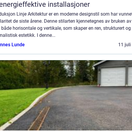
energieffektive installasjoner
duksjon Linje Arkitektur er en moderne designstil som har vunne
aritet de siste årene. Denne stilarten kjennetegnes av bruken av 
r, både horisontale og vertikale, som skaper en ren, strukturert og
alistisk estetikk. I denne...
nnes Lunde
11 jul