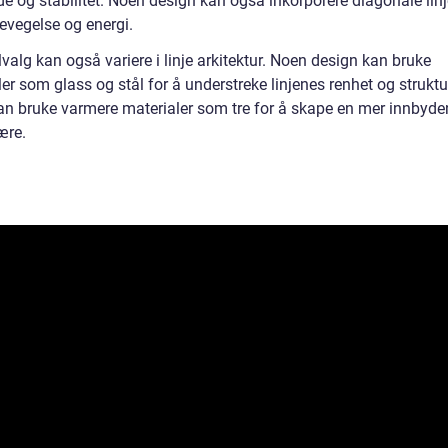
e og stabilitet. Noen design kan også inkorporere diagonale linj
evegelse og energi.
valg kan også variere i linje arkitektur. Noen design kan bruke
er som glass og stål for å understreke linjenes renhet og strukt
an bruke varmere materialer som tre for å skape en mer innbyd
ære.