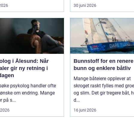
 2026
30 juni 2026
olog i Ålesund: Når
Bunnstoff for en renere
ler gir ny retning i
bunn og enklere båtliv
dagen
Mange båteiere opplever at
søke psykolog handler ofte
skroget raskt fylles med groe
 ønske om endring. Mange
og slim. Det gir tregere båt, 
r på s...
d...
i 2026
16 juni 2026