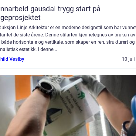
arbeid gausdal trygg start på
geprosjektet
duksjon Linje Arkitektur er en moderne designstil som har vunne
aritet de siste årene. Denne stilarten kjennetegnes av bruken av 
r, både horisontale og vertikale, som skaper en ren, strukturert og
alistisk estetikk. I denne...
hild Vestby
10 jul