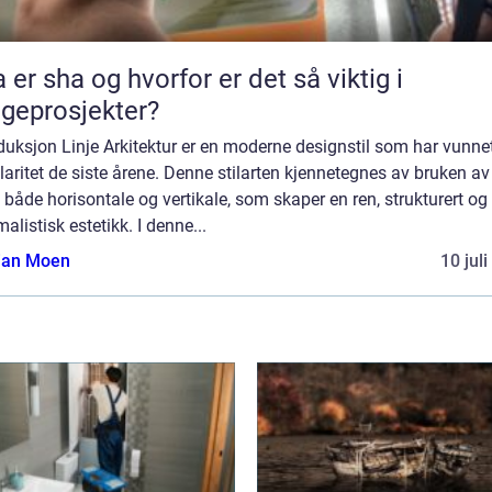
 er sha og hvorfor er det så viktig i
geprosjekter?
duksjon Linje Arkitektur er en moderne designstil som har vunne
aritet de siste årene. Denne stilarten kjennetegnes av bruken av 
r, både horisontale og vertikale, som skaper en ren, strukturert og
alistisk estetikk. I denne...
tian Moen
10 jul