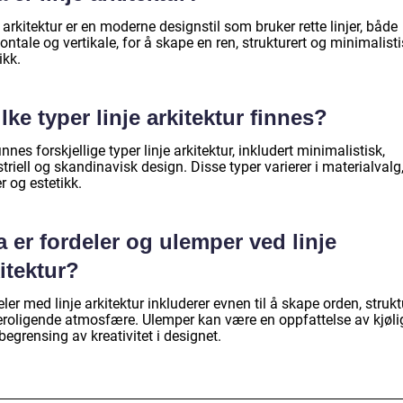
 arkitektur er en moderne designstil som bruker rette linjer, både
ontale og vertikale, for å skape en ren, strukturert og minimalist
ikk.
lke typer linje arkitektur finnes?
innes forskjellige typer linje arkitektur, inkludert minimalistisk,
triell og skandinavisk design. Disse typer varierer i materialvalg
r og estetikk.
 er fordeler og ulemper ved linje
itektur?
ler med linje arkitektur inkluderer evnen til å skape orden, struk
eroligende atmosfære. Ulemper kan være en oppfattelse av kjøli
 begrensing av kreativitet i designet.