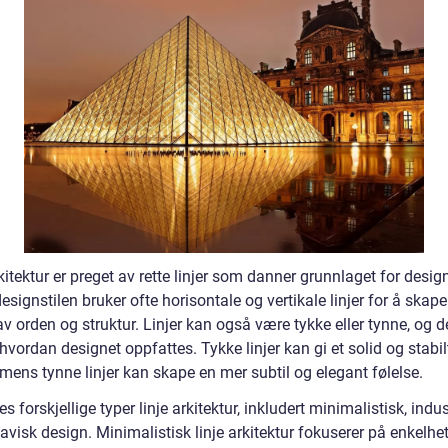
kitektur er preget av rette linjer som danner grunnlaget for design
signstilen bruker ofte horisontale og vertikale linjer for å skape
av orden og struktur. Linjer kan også være tykke eller tynne, og d
hvordan designet oppfattes. Tykke linjer kan gi et solid og stabil
 mens tynne linjer kan skape en mer subtil og elegant følelse.
es forskjellige typer linje arkitektur, inkludert minimalistisk, indus
visk design. Minimalistisk linje arkitektur fokuserer på enkelhet