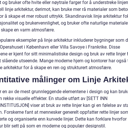
 og bruker ofte hvite eller nøytrale farger for å understreke linjen
ell linje arkitektur, derimot, kan bruke mer rå materialer som bet
or å skape et mer robust uttrykk. Skandinavisk linje arkitektur f
jonalitet og brukervennlighet, og bruker ofte naturlige material
 å skape en varm atmosfære.
pulære eksempler på linje arkitektur inkluderer bygninger som d
Operahuset i København eller Villa Savoye i Frankrike. Disse
ne er kjent for sitt minimalistiske design og bruk av rette linjer 
t slående utseende. Mange moderne hjem og kontorer har også t
je arkitektur for å skape en ren og strukturert atmosfære.
titative målinger om Linje Arkite
er en av de mest grunnleggende elementene i design og kan bruke
 rekke visuelle effekter. En studie utført av [SETT INN
STITUSJON] viser at bruk av rette linjer kan gi en følelse av sta
. Forskerne fant at mennesker generelt oppfatter rette linjer so
erte og organiserte enn kurvede linjer. Dette kan forklare hvorfor 
ur blir sett på som en moderne og populær designstil.