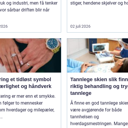
uk og industri, men få tenker
stiger, hendene skjelver og ho
vor sårbar driften blir når
 2026
02 juli 2026
idløst symbol
Tannlege skien slik finner du
jærlighet og håndverk
riktig behandling og tr
tannlege
tering er mer enn et smykke.
n følger to mennesker
Å finne en god tannlege skie
om hverdager og milepæler,
være avgjørende for både
..
tannhelsen og
hverdagsmestringen. Mange 