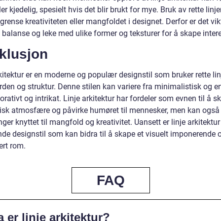
ller kjedelig, spesielt hvis det blir brukt for mye. Bruk av rette linj
rense kreativiteten eller mangfoldet i designet. Derfor er det vik
 balanse og leke med ulike former og teksturer for å skape inter
klusjon
kitektur er en moderne og populær designstil som bruker rette linj
den og struktur. Denne stilen kan variere fra minimalistisk og enk
rativt og intrikat. Linje arkitektur har fordeler som evnen til å s
sk atmosfære og påvirke humøret til mennesker, men kan også
nger knyttet til mangfold og kreativitet. Uansett er linje arkitektur
de designstil som kan bidra til å skape et visuelt imponerende 
ert rom.
FAQ
 er linje arkitektur?