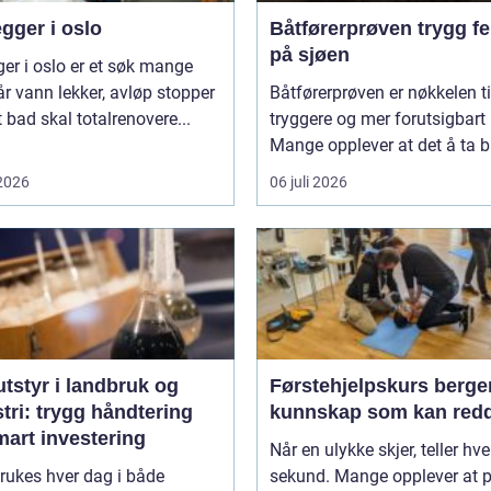
gger i oslo
Båtførerprøven trygg ferdsel
på sjøen
ger i oslo er et søk mange
år vann lekker, avløp stopper
Båtførerprøven er nøkkelen ti
et bad skal totalrenovere...
tryggere og mer forutsigbart 
Mange opplever at det å ta bå
 2026
06 juli 2026
tstyr i landbruk og
Førstehjelpskurs berge
tri: trygg håndtering
kunnskap som kan redd
mart investering
Når en ulykke skjer, teller hve
rukes hver dag i både
sekund. Mange opplever at 