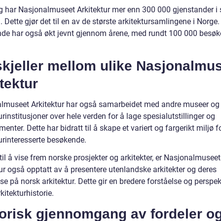
ag har Nasjonalmuseet Arkitektur mer enn 300 000 gjenstander i 
 Dette gjør det til en av de største arkitektursamlingene i Norge.
de har også økt jevnt gjennom årene, med rundt 100 000 besø
skjeller mellom ulike Nasjonalmu
tektur
lmuseet Arkitektur har også samarbeidet med andre museer og
urinstitusjoner over hele verden for å lage spesialutstillinger og
enter. Dette har bidratt til å skape et variert og fargerikt miljø f
urinteresserte besøkende.
g til å vise frem norske prosjekter og arkitekter, er Nasjonalmuseet
ur også opptatt av å presentere utenlandske arkitekter og deres
lse på norsk arkitektur. Dette gir en bredere forståelse og perspek
kitekturhistorie.
torisk gjennomgang av fordeler o