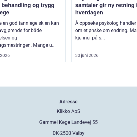
g behandling og trygg
samtaler gir ny retning 
lege
hverdagen
e en god tannlege skien kan
Å oppsøke psykolog handler 
avgjørende for både
om et ønske om endring. M
elsen og
kjenner på s...
agsmestringen. Mange u...
i 2026
30 juni 2026
Adresse