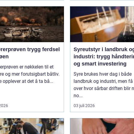
røven trygg ferdsel
Syreutstyr i landbruk o
jøen
industri: trygg håndter
og smart investering
erprøven er nøkkelen til et
re og mer forutsigbart båtliv.
Syre brukes hver dag i både
opplever at det å ta bå...
landbruk og industri, men få
over hvor sårbar driften blir 
no...
 2026
03 juli 2026