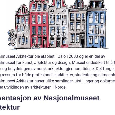
museet Arkitektur ble etablert i Oslo i 2003 og er en del av
museet for kunst, arkitektur og design. Museet er dedikert til å 
en og betydningen av norsk arkitektur gjennom tidene. Det funge
g ressurs for både profesjonelle arkitekter, studenter og allmenn
lmuseet Arkitektur huser ulike samlinger, utstillinger og dokum
r utviklingen av arkitekturen i Norge.
sentasjon av Nasjonalmuseet
tektur