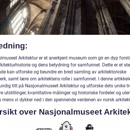
edning:
lmuseet Arkitektur er et anerkjent museum som gir en dyp forst
kitekturhistorie og dens betydning for samfunnet. Dette er et st
de kan utforske og beundre en bred samling av arkitektoniske
rk, samt lære om arkitektens rolle i samfunnet. I denne artikkele
undig titt på Nasjonalmuseet Arkitektur og utforske dets unike tr
 utstillinger, kvantitative målinger og historiske fordeler og ule
 mens vi dykker ned i den spennende verdenen av norsk arkitekt
rsikt over Nasjonalmuseet Arkite