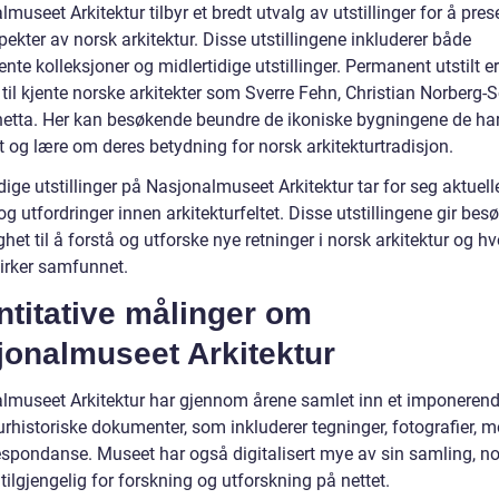
museet Arkitektur tilbyr et bredt utvalg av utstillinger for å pres
pekter av norsk arkitektur. Disse utstillingene inkluderer både
te kolleksjoner og midlertidige utstillinger. Permanent utstilt er
til kjente norske arkitekter som Sverre Fehn, Christian Norberg-
etta. Her kan besøkende beundre de ikoniske bygningene de ha
t og lære om deres betydning for norsk arkitekturtradisjon.
dige utstillinger på Nasjonalmuseet Arkitektur tar for seg aktuell
g utfordringer innen arkitekturfeltet. Disse utstillingene gir be
het til å forstå og utforske nye retninger i norsk arkitektur og h
irker samfunnet.
titative målinger om
jonalmuseet Arkitektur
lmuseet Arkitektur har gjennom årene samlet inn et imponerend
urhistoriske dokumenter, som inkluderer tegninger, fotografier, m
espondanse. Museet har også digitalisert mye av sin samling, 
 tilgjengelig for forskning og utforskning på nettet.