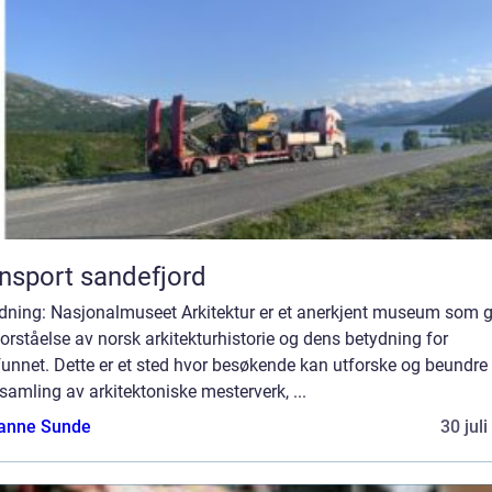
nsport sandefjord
edning: Nasjonalmuseet Arkitektur er et anerkjent museum som g
orståelse av norsk arkitekturhistorie og dens betydning for
unnet. Dette er et sted hvor besøkende kan utforske og beundre
samling av arkitektoniske mesterverk, ...
anne Sunde
30 jul