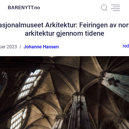
BARENYTT.
no
sjonalmuseet Arkitektur: Feiringen av no
arkitektur gjennom tidene
red
ber 2023
Johanne Hansen