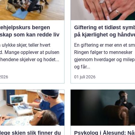
tehjelpskurs bergen
Giftering et tidløst symbol
skap som kan redde liv
på kjærlighet og håndv
 ulykke skjer, teller hvert
En giftering er mer enn et s
d. Mange opplever at pulsen
Ringen følger to mennesker
, hendene skjelver og hodet...
gjennom hverdager og milep
og får...
 2026
01 juli 2026
skien slik finner du
Psykolog i Ålesund: Nå