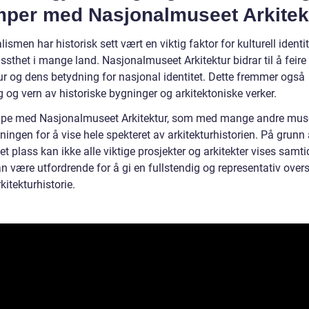
mper med Nasjonalmuseet Arkitek
ismen har historisk sett vært en viktig faktor for kulturell identi
ssthet i mange land. Nasjonalmuseet Arkitektur bidrar til å feire
tur og dens betydning for nasjonal identitet. Dette fremmer også
 og vern av historiske bygninger og arkitektoniske verker.
pe med Nasjonalmuseet Arkitektur, som med mange andre muse
ingen for å vise hele spekteret av arkitekturhistorien. På grunn
t plass kan ikke alle viktige prosjekter og arkitekter vises samti
n være utfordrende for å gi en fullstendig og representativ overs
kitekturhistorie.