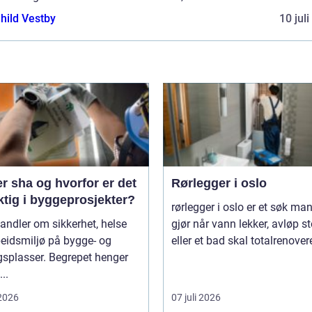
hild Vestby
10 jul
r sha og hvorfor er det
Rørlegger i oslo
ktig i byggeprosjekter?
rørlegger i oslo er et søk ma
ndler om sikkerhet, helse
gjør når vann lekker, avløp s
eidsmiljø på bygge- og
eller et bad skal totalrenovere
gsplasser. Begrepet henger
...
 2026
07 juli 2026