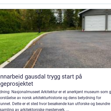
arbeid gausdal trygg start på
geprosjektet
edning: Nasjonalmuseet Arkitektur er et anerkjent museum som g
orståelse av norsk arkitekturhistorie og dens betydning for
unnet. Dette er et sted hvor besøkende kan utforske og beundre
samling av arkitektoniske mesterverk, ...