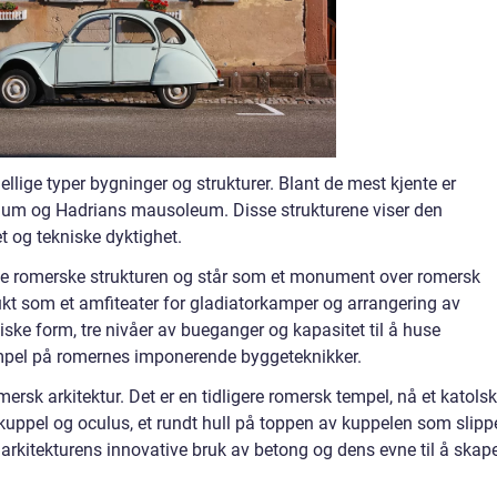
ellige typer bygninger og strukturer. Blant de mest kjente er
m og Hadrians mausoleum. Disse strukturene viser den
 og tekniske dyktighet.
te romerske strukturen og står som et monument over romersk
ukt som et amfiteater for gladiatorkamper og arrangering av
ptiske form, tre nivåer av bueganger og kapasitet til å huse
ksempel på romernes imponerende byggeteknikker.
rsk arkitektur. Det er en tidligere romersk tempel, nå et katolsk
 kuppel og oculus, et rundt hull på toppen av kuppelen som slipp
arkitekturens innovative bruk av betong og dens evne til å skap