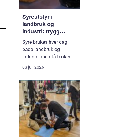
Syreutstyr i
landbruk og
industri: trygg
håndtering og smart
Syre brukes hver dag i
investering
både landbruk og
industri, men få tenker
over hvor sårbar driften
03 juli 2026
blir når noe går galt med
utstyret. Når syre lekker,
feil doseres eller lagres
feil, kan det gi alvorlige
skader på mennesker,
dyr, maskiner og miljø.
Godt planl...