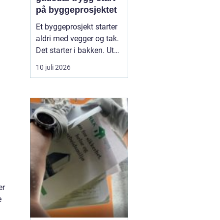
på byggeprosjektet
Et byggeprosjekt starter
aldri med vegger og tak.
Det starter i bakken. Uten
solid grunnarbeid
10 juli 2026
risikerer man setninger,
fuktproblemer og
unødvendige kostnader
senere. I Gausdal, med
variert terreng, skiftende
masser og tydelige
årstider, blir riktig ...
er
e