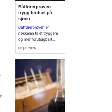
Båtførerprøven
trygg ferdsel på
sjøen
Båtførerprøven
er
nøkkelen til et tryggere
og mer forutsigbart
båtliv. Mange opplever
06 juli 2026
at det å ta båtførerbevis
ikke bare handler om å
oppfylle et lovkrav, men
om å få kunnskap som
e
gir ro i magen når sjøen
bli...
r