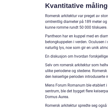
Kvantitative målin
Romersk arkitektur var preget av sto
omtrentlig diameter på 189 meter og
kunne romme rundt 50 000 tilskuere.
Pantheon har en kuppel med en diame
betongkuppelen i verden. Oculusen i 
naturlig lys, noe som gir en unik atm
En diskusjon om hvordan forskjellige 
Selv om romersk arkitektur som helhet
ulike periodene og stedene. Romersk r
den keiserlige perioden introduserte
Mens Forum Romanum ble etablert i re
sentrum, ble det bygget flere keiserp
Domus Aurea.
Romersk arkitektur spredte seg også t