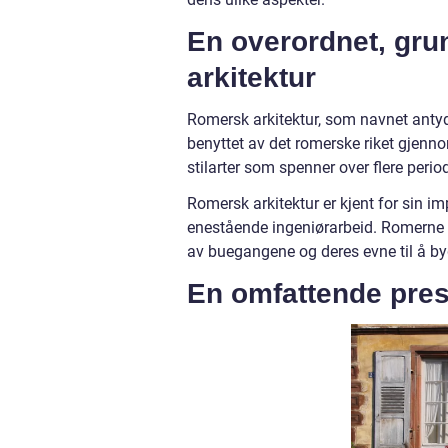
En overordnet, gru
arkitektur
Romersk arkitektur, som navnet antyde
benyttet av det romerske riket gjennom
stilarter som spenner over flere period
Romersk arkitektur er kjent for sin i
enestående ingeniørarbeid. Romerne v
av buegangene og deres evne til å by
En omfattende pres