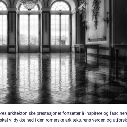
es arkitektoniske prestasjoner fortsetter å inspirere og fasciner
 skal vi dykke ned i den romerske arkitekturens verden og utfors