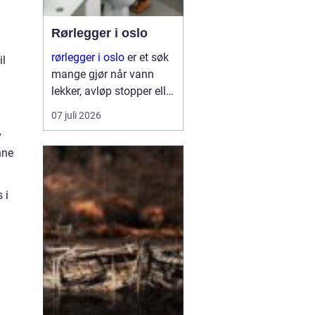
Rørlegger i oslo
rørlegger i oslo
er et søk
il
mange gjør når vann
lekker, avløp stopper eller
et bad skal
07 juli 2026
totalrenoveres. Mange
v
blir overrasket over hvor
nne
mye en dyktig rørlegger
har å si for trygghet,
komfort og verdi på
 i
boligen. ...