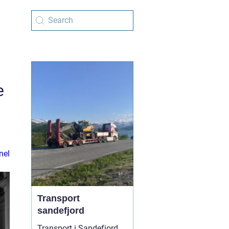
e
nel
Transport
sandefjord
Transport i Sandefjord