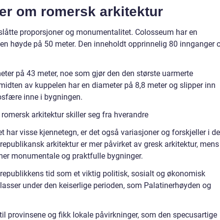
ger om romersk arkitektur
rslåtte proporsjoner og monumentalitet. Colosseum har en
 en høyde på 50 meter. Den inneholdt opprinnelig 80 innganger 
ter på 43 meter, noe som gjør den den største uarmerte
midten av kuppelen har en diameter på 8,8 meter og slipper inn
osfære inne i bygningen.
romersk arkitektur skiller seg fra hverandre
 har visse kjennetegn, er det også variasjoner og forskjeller i de
epublikansk arkitektur er mer påvirket av gresk arkitektur, mens
 mer monumentale og praktfulle bygninger.
publikkens tid som et viktig politisk, sosialt og økonomisk
alasser under den keiserlige perioden, som Palatinerhøyden og
il provinsene og fikk lokale påvirkninger, som den specusartige