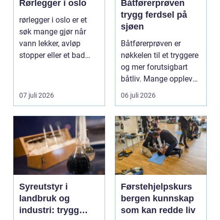
Rørlegger i oslo
Båtførerprøven
trygg ferdsel på
rørlegger i oslo er et
sjøen
søk mange gjør når
vann lekker, avløp
Båtførerprøven er
stopper eller et bad
nøkkelen til et tryggere
skal totalrenovere...
og mer forutsigbart
båtliv. Mange opplever
at det å ta bå...
07 juli 2026
06 juli 2026
Syreutstyr i
Førstehjelpskurs
landbruk og
bergen kunnskap
industri: trygg
som kan redde liv