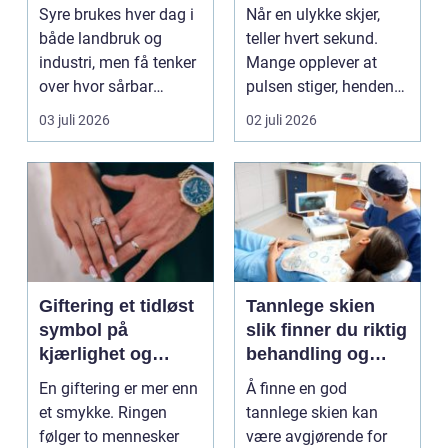
håndtering og
Syre brukes hver dag i
Når en ulykke skjer,
smart investering
både landbruk og
teller hvert sekund.
industri, men få tenker
Mange opplever at
over hvor sårbar
pulsen stiger, hendene
driften blir når no...
skjelver og hodet...
03 juli 2026
02 juli 2026
Giftering et tidløst
Tannlege skien
symbol på
slik finner du riktig
kjærlighet og
behandling og
håndverk
trygg tannlege
En giftering er mer enn
Å finne en god
et smykke. Ringen
tannlege skien kan
følger to mennesker
være avgjørende for