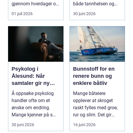
gjennom hverdager og
både tannhelsen og
milepæler, og får...
hverdagsmestringen.
01 juli 2026
30 juni 2026
Mange u...
Psykolog i
Bunnstoff for en
Ålesund: Når
renere bunn og
samtaler gir ny
enklere båtliv
retning i
Å oppsøke psykolog
Mange båteiere
hverdagen
handler ofte om et
opplever at skroget
ønske om endring.
raskt fylles med groe,
Mange kjenner på s...
rur og slim. Det gir
tregere båt, høyere d...
30 juni 2026
16 juni 2026