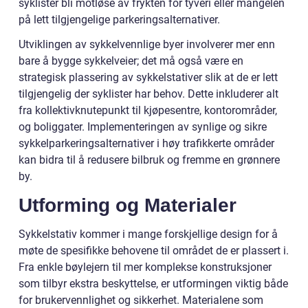
syklister bli motløse av frykten for tyveri eller mangelen
på lett tilgjengelige parkeringsalternativer.
Utviklingen av sykkelvennlige byer involverer mer enn
bare å bygge sykkelveier; det må også være en
strategisk plassering av sykkelstativer slik at de er lett
tilgjengelig der syklister har behov. Dette inkluderer alt
fra kollektivknutepunkt til kjøpesentre, kontorområder,
og boliggater. Implementeringen av synlige og sikre
sykkelparkeringsalternativer i høy trafikkerte områder
kan bidra til å redusere bilbruk og fremme en grønnere
by.
Utforming og Materialer
Sykkelstativ kommer i mange forskjellige design for å
møte de spesifikke behovene til området de er plassert i.
Fra enkle bøylejern til mer komplekse konstruksjoner
som tilbyr ekstra beskyttelse, er utformingen viktig både
for brukervennlighet og sikkerhet. Materialene som